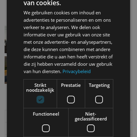
van cookies.
aug 2016
We gebruiken cookies om inhoud en
advertenties te personaliseren en om ons
verkeer te analyseren. We delen ook
VW Crafter geschikt voor alle milieuzones
informatie over uw gebruik van onze site
dec 2013
met onze advertentie- en analysepartners,
die deze kunnen combineren met andere
informatie die u aan hen heeft verstrekt of
Vernieuwde Opel Meriva komt in januari
die zij hebben verzameld door uw gebruik
okt 2013
van hun diensten.
Privacybeleid
Strikt
Prestatie
Targeting
noodzakelijk
Meer autonieuws
Alle categorieën van AutoRAI.nl
Functioneel
Niet-
Elektrisch
Autotests
geclassificeerd
Interview
Column