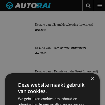
Nieuws over
de auto van
Autonieuws
Podcast
DE AUTO VAN… DENIS DONKERVOORT
De auto van… Bram Moszkowicz (interview)
(INTERVIEW)
dec 2016
Autotests
9 vragen, 9 dilemma's aan zoon van Joop Donkervoort
Automerken
De auto van… Tom Coronel (interview)
Adverteren
dec 2016
Contact
MotorRAI.nl
De auto van … Dennis van der Geest (interview!)
nov 2016
×
Deze website maakt gebruik
van cookies.
De auto van… Hanna Verboom (interview!)
We gebruiken cookies om inhoud en
nov 2016
advertenties te personaliseren en om ons