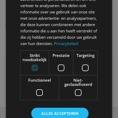
verkeer te analyseren. We delen ook
informatie over uw gebruik van onze site
De auto van… Rick Hermanns
met onze advertentie- en analysepartners,
okt 2016
die deze kunnen combineren met andere
informatie die u aan hen heeft verstrekt of
die zij hebben verzameld door uw gebruik
van hun diensten.
Privacybeleid
Meer autonieuws
Alle categorieën van AutoRAI.nl
Strikt
Prestatie
Targeting
noodzakelijk
Elektrisch
Autotests
Interview
Column
Functioneel
Niet-
geclassificeerd
Gadgets
Tech
Video
Games
ALLES ACCEPTEREN
Over ons