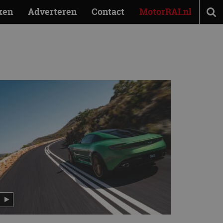
ken
Adverteren
Contact
MotorRAI.nl