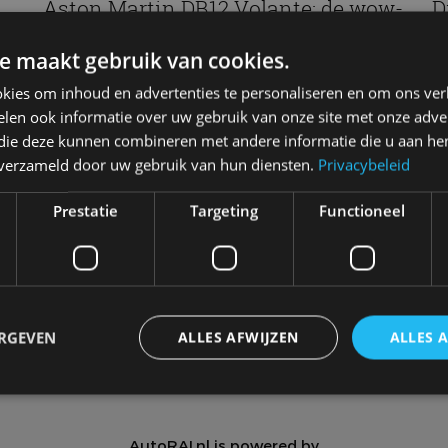
Aston Martin DB12 Volante: de wow-
D
factor
B
e maakt gebruik van cookies.
aug 2023
me
kies om inhoud en advertenties te personaliseren en om ons ver
len ook informatie over uw gebruik van onze site met onze adver
 die deze kunnen combineren met andere informatie die u aan hen
n verzameld door uw gebruik van hun diensten.
Privacybeleid
Meer autonieuws
Prestatie
Targeting
Functioneel
Alle categorieën van AutoRAI.nl
Autotests
Interview
Column
Video
Games
ERGEVEN
ALLES AFWIJZEN
ALLES 
trikt noodzakelijk
Prestatie
Targeting
Functioneel
Niet-geclassificee
AutoRAI.nl is powered by