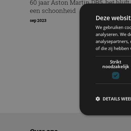
60 jaar Aston Martin DB5, het blijft
een schoonheid
Deze websit
sep 2023
We gebruiken coo
analyseren. We de
analysepartners,
of die zij hebbe
Strikt
noodzakelijk
Elektrisch
Tech
DETAILS WE
S