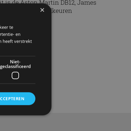
it is de Aston Martin DB12, James
×
ond zou hem goedkeuren
i 2023
keer te
tentie- en
 heeft verstrekt
Niet-
geclassificeerd
Gadgets
ACCEPTEREN
rd