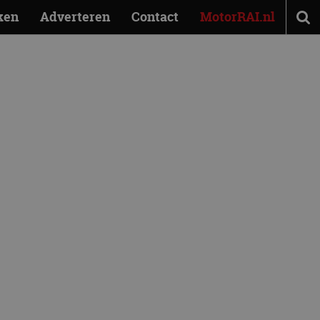
ken
Adverteren
Contact
MotorRAI.nl