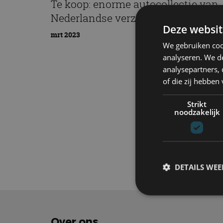
Te koop: enorme autocollectie van
Nederlandse verzamelaar
Deze websit
mrt 2023
We gebruiken coo
analyseren. We de
analysepartners,
of die zij hebbe
Strikt
noodzakelijk
Elektrisch
Tech
DETAILS WE
S
Over ons