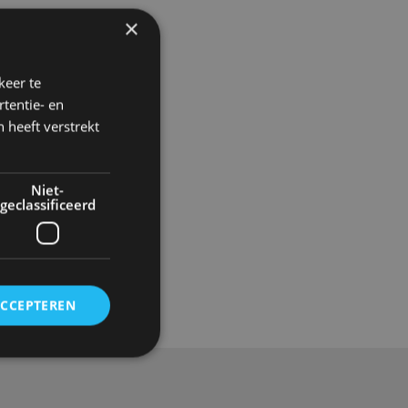
×
keer te
tentie- en
 heeft verstrekt
Niet-
geclassificeerd
Gadgets
ACCEPTEREN
rd