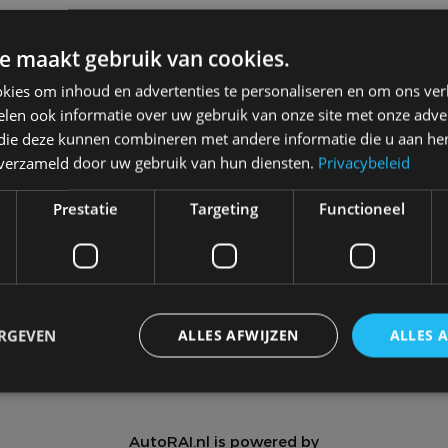
e maakt gebruik van cookies.
kies om inhoud en advertenties te personaliseren en om ons ver
len ook informatie over uw gebruik van onze site met onze adver
 die deze kunnen combineren met andere informatie die u aan hen
n verzameld door uw gebruik van hun diensten.
Privacybeleid
Meer autonieuws
Alle categorieën van AutoRAI.nl
Prestatie
Targeting
Functioneel
Autotests
Interview
Column
Video
Games
ERGEVEN
ALLES AFWIJZEN
ALLES 
trikt noodzakelijk
Prestatie
Targeting
Functioneel
Niet-geclassificee
AutoRAI.nl is powered by