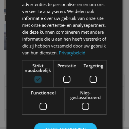
advertenties te personaliseren en om ons
apr 2020
verkeer te analyseren. We delen ook
informatie over uw gebruik van onze site
met onze advertentie- en analysepartners,
Porsche Cayman GT4: raceauto voor dagelijks
die deze kunnen combineren met andere
gebruik
feb 2015
informatie die u aan hen heeft verstrekt of
die zij hebben verzameld door uw gebruik
van hun diensten.
Privacybeleid
Meer autonieuws
Strikt
Prestatie
Targeting
Alle categorieën van AutoRAI.nl
noodzakelijk
Elektrisch
Autotests
Interview
Column
Functioneel
Niet-
geclassificeerd
Gadgets
Tech
Video
Games