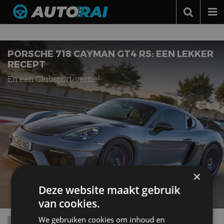
Nieuws over
Cayman GT4
Autonieuws
Podcast
PORSCHE 718 CAYMAN GT4 RS: EEN LEKKER
RECEPT
Autotests
En een Clubsport-versie!
Automerken
Adverteren
Contact
MotorRAI.nl
×
Deze website maakt gebruik
van cookies.
We gebruiken cookies om inhoud en
Autotest – Porsche 718 Cayman GT4 (2020)