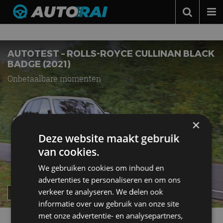
Nieuws over
Black Badge
Autonieuws
Podcast
AUTOTEST – ROLLS-ROYCE CULLINAN BLACK
BADGE (2021)
Autotests
Onbetaalbare momenten
Automerken
Adverteren
×
Contact
Deze website maakt gebruik
MotorRAI.nl
van cookies.
We gebruiken cookies om inhoud en
advertenties te personaliseren en om ons
verkeer te analyseren. We delen ook
informatie over uw gebruik van onze site
met onze advertentie- en analysepartners,
Meer autonieuws