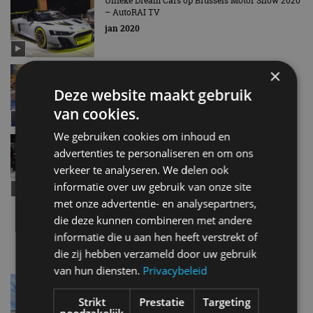
Unieke Dream Cars op Brussels Motor Show 2020
– AutoRAI TV
jan 2020
Brussels Motor Show 2020: Alle highlights! –
×
AutoRAI TV
Deze website maakt gebruik
jan 2020
van cookies.
We gebruiken cookies om inhoud en
Autosalon Brussel 2018 groot succes, ondanks
advertenties te personaliseren en om ons
minder bezoekers
jan 2018
verkeer te analyseren. We delen ook
informatie over uw gebruik van onze site
met onze advertentie- en analysepartners,
Bezoekersrecord AutoSalon Brussel 2017
die deze kunnen combineren met andere
jan 2017
informatie die u aan hen heeft verstrekt of
die zij hebben verzameld door uw gebruik
van hun diensten.
Privacybeleid
10 redenen om het Autosalon van Brussel te
bezoeken
Strikt
Prestatie
Targeting
jan 2016