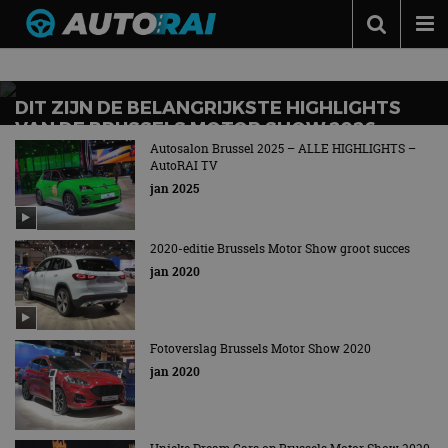
Nieuws over
autosalon brussel
Autonieuws
Podcast
DIT ZIJN DE BELANGRIJKSTE HIGHLIGHTS
VAN DE BRUSSELS MOTOR SHOW 2026
Autotests
Autosalon Brussel 2025 – ALLE HIGHLIGHTS –
AutoRAI TV
Automerken
jan 2025
Adverteren
2020-editie Brussels Motor Show groot succes
Contact
jan 2020
MotorRAI.nl
Fotoverslag Brussels Motor Show 2020
jan 2020