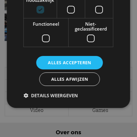
noodzakelijk
Optimisme op het Autosalon van Brussel
jan 2014
Functioneel
Niet-
geclassificeerd
Meer autonieuws
Alle categorieën van AutoRAI.nl
ALLES ACCEPTEREN
Elektrisch
Autotests
ALLES AFWIJZEN
Interview
Column
DETAILS WEERGEVEN
Gadgets
Tech
Video
Games
Strikt noodzakelijk
Prestatie
Targeting
Functioneel
Niet-geclassificeerd
Over ons