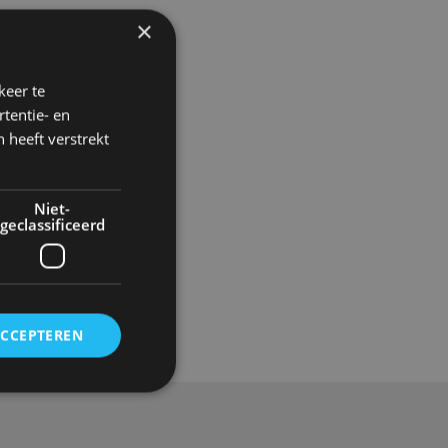
×
keer te
tentie- en
 heeft verstrekt
Niet-
geclassificeerd
Gadgets
ACCEPTEREN
rd