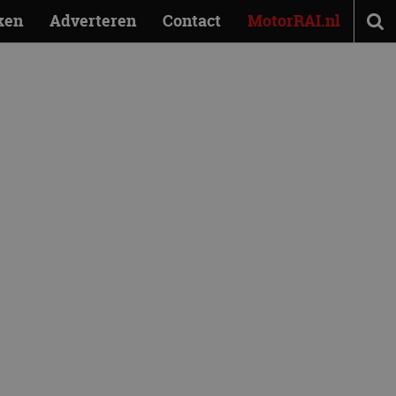
ken
Adverteren
Contact
MotorRAI.nl