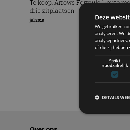
Te koop: Arrows Formule 1-auto me
drie zitplaatsen
Deze websit
jul 2018
We gebruiken coo
analyseren. We de
analysepartners,
of die zij hebbe
Strikt
noodzakelijk
Elektrisch
Tech
DETAILS WE
S
Over ons