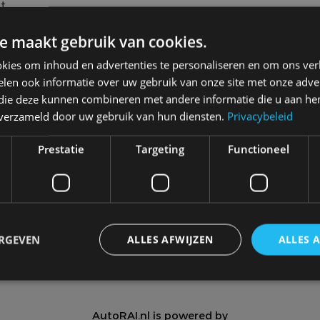
t
e maakt gebruik van cookies.
kies om inhoud en advertenties te personaliseren en om ons ver
len ook informatie over uw gebruik van onze site met onze adver
 die deze kunnen combineren met andere informatie die u aan hen
n verzameld door uw gebruik van hun diensten.
Privacybeleid
Meer autonieuws
Alle categorieën van AutoRAI.nl
Prestatie
Targeting
Functioneel
Autotests
Interview
Column
Video
Games
ERGEVEN
ALLES AFWIJZEN
ALLES 
trikt noodzakelijk
Prestatie
Targeting
Functioneel
Niet-geclassificee
AutoRAI.nl is powered by