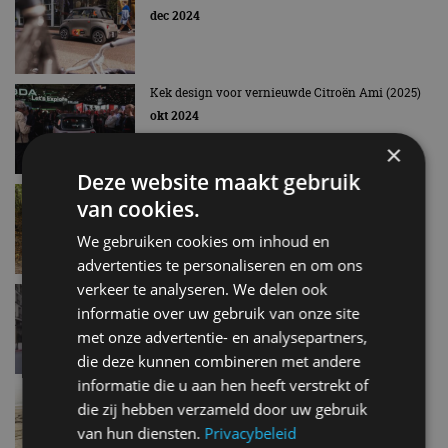
dec 2024
Kek design voor vernieuwde Citroën Ami (2025)
okt 2024
×
Deze website maakt gebruik
Review – Rijden met de Citroën Ami Buggy II
van cookies.
(2023)
okt 2023
We gebruiken cookies om inhoud en
advertenties te personaliseren en om ons
verkeer te analyseren. We delen ook
Citroën Ami scheurt iets te hard door Monaco
informatie over uw gebruik van onze site
mrt 2023
met onze advertentie- en analysepartners,
die deze kunnen combineren met andere
informatie die u aan hen heeft verstrekt of
Speciale Citroën Ami in slechts 18 minuten
die zij hebben verzameld door uw gebruik
uitverkocht
van hun diensten.
Privacybeleid
jun 2022