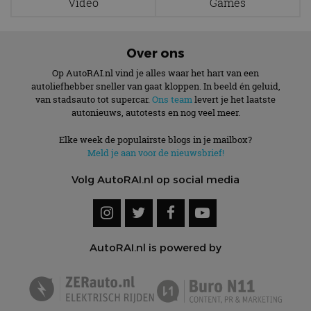
Video
Games
Functioneel
Niet-geclassificeerd
Strikt noodzakelijke cookies maken de
Over ons
kernfunctionaliteiten van de website mogelijk, zoals
gebruikersaanmelding en accountbeheer. De
Op AutoRAI.nl vind je alles waar het hart van een
website kan niet goed worden gebruikt zonder de
strikt noodzakelijke cookies.
autoliefhebber sneller van gaat kloppen. In beeld én geluid,
van stadsauto tot supercar.
Ons team
levert je het laatste
Aanbieder
/
Naam
Vervaldatum
Omschrijv
autonieuws, autotests en nog veel meer.
Domein
cf_clearance
1 jaar
Deze cooki
Cloudflare,
Elke week de populairste blogs in je mailbox?
gebruikt d
Inc.
Meld je aan voor de nieuwsbrief!
CloudFlare
.autorai.nl
vertrouwd
te identific
Volg AutoRAI.nl op social media
beveiligin
op basis va
adres van 
te omzeilen
essentieel 
ondersteu
veiligheid 
AutoRAI.nl is powered by
website fun
het bieden
beschermi
kwaadaard
bezoekers.