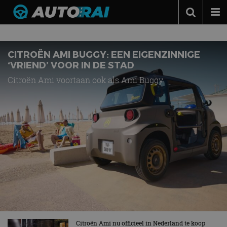
Nieuws over
Ami
Autonieuws
Podcast
CITROËN AMI BUGGY: EEN EIGENZINNIGE
‘VRIEND’ VOOR IN DE STAD
Autotests
Citroën Ami voortaan ook als Ami Buggy
Automerken
Adverteren
Contact
MotorRAI.nl
Citroën Ami nu officieel in Nederland te koop