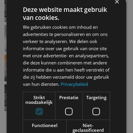
×
sep 2014
Deze website maakt gebruik
van cookies.
We gebruiken cookies om inhoud en
Opel gebruikt 3D-printer bij autoproductie
advertenties te personaliseren en om ons
aug 2014
verkeer te analyseren. We delen ook
informatie over uw gebruik van onze site
met onze advertentie- en analysepartners,
Opel start verkoop stoere Adam Rocks
die deze kunnen combineren met andere
jul 2014
informatie die u aan hen heeft verstrekt of
die zij hebben verzameld door uw gebruik
van hun diensten.
Privacybeleid
Opel Adam Rocks is een mini-crossover
feb 2014
Strikt
Prestatie
Targeting
noodzakelijk
Meer autonieuws
Functioneel
Niet-
Alle categorieën van AutoRAI.nl
geclassificeerd