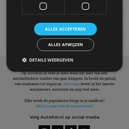
Elektrisch
Autotests
Interview
Column
ALLES ACCEPTEREN
Gadgets
Tech
Video
Games
ALLES AFWIJZEN
DETAILS WEERGEVEN
Over ons
Op AutoRAI.nl vind je alles waar het hart van een
autoliefhebber sneller van gaat kloppen. In beeld én geluid,
van stadsauto tot supercar.
Strikt noodzakelijk
Ons team
Prestatie
levert je het laatste
Targeting
autonieuws, autotests en nog veel meer.
Functioneel
Niet-geclassificeerd
Elke week de populairste blogs in je mailbox?
Strikt noodzakelijke cookies maken de
Meld je aan voor de nieuwsbrief!
kernfunctionaliteiten van de website mogelijk, zoals
gebruikersaanmelding en accountbeheer. De
website kan niet goed worden gebruikt zonder de
Volg AutoRAI.nl op social media
strikt noodzakelijke cookies.