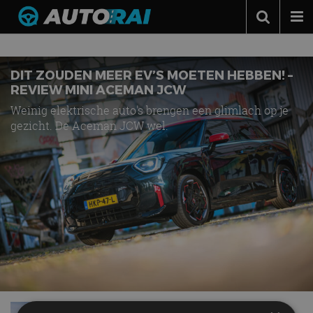
Nieuws over
Aceman
Autonieuws
Podcast
DIT ZOUDEN MEER EV’S MOETEN HEBBEN! –
REVIEW MINI ACEMAN JCW
Autotests
Weinig elektrische auto's brengen een glimlach op je
gezicht. De Aceman JCW wel.
Automerken
Adverteren
Contact
MotorRAI.nl
Review – Mini Aceman (2025) – De perfecte