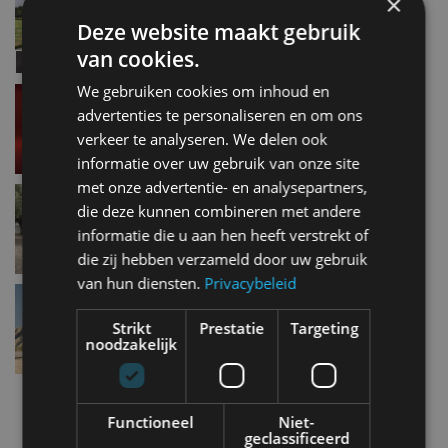
×
middenweg?
Deze website maakt gebruik
okt 2024
van cookies.
We gebruiken cookies om inhoud en
Dit kost de elektrische MINI Aceman
advertenties te personaliseren en om ons
jun 2024
verkeer te analyseren. We delen ook
informatie over uw gebruik van onze site
met onze advertentie- en analysepartners,
De MINI Aceman is een elektrische crossover
die deze kunnen combineren met andere
apr 2024
informatie die u aan hen heeft verstrekt of
die zij hebben verzameld door uw gebruik
van hun diensten.
Privacybeleid
MINI Aceman: begin maar met aftellen
jan 2024
Strikt
Prestatie
Targeting
noodzakelijk
Meer autonieuws
Functioneel
Niet-
Alle categorieën van AutoRAI.nl
geclassificeerd