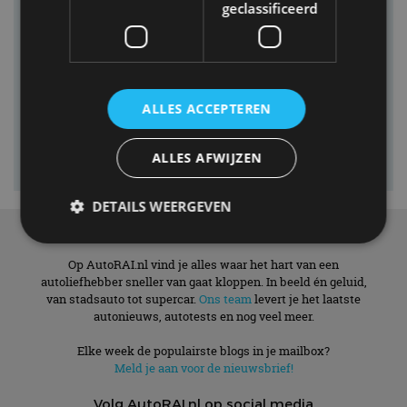
geclassificeerd
ALLES ACCEPTEREN
ALLES AFWIJZEN
DETAILS WEERGEVEN
Over ons
Op AutoRAI.nl vind je alles waar het hart van een
autoliefhebber sneller van gaat kloppen. In beeld én geluid,
Strikt noodzakelijk
Prestatie
Targeting
van stadsauto tot supercar.
Ons team
levert je het laatste
Functioneel
Niet-geclassificeerd
autonieuws, autotests en nog veel meer.
Strikt noodzakelijke cookies maken de
Elke week de populairste blogs in je mailbox?
kernfunctionaliteiten van de website mogelijk, zoals
Meld je aan voor de nieuwsbrief!
gebruikersaanmelding en accountbeheer. De
website kan niet goed worden gebruikt zonder de
strikt noodzakelijke cookies.
Volg AutoRAI.nl op social media