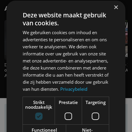
×
AutoRAI.nl TV
SUBSCRIBE
Deze website maakt gebruik
van cookies.
We gebruiken cookies om inhoud en
advertenties te personaliseren en om ons
verkeer te analyseren. We delen ook
informatie over uw gebruik van onze site
met onze advertentie- en analysepartners,
De Renault Twingo heeft een
De perfecte (gezins)taxi? - 
die deze kunnen combineren met andere
opvallende snelheidsmeter! -
ES500e (2026) - REVIEW - AL
informatie die u aan hen heeft verstrekt of
AutoRAI TV
UITGELEGD! - AutoRAI TV
die zij hebben verzameld door uw gebruik
van hun diensten.
Privacybeleid
Strikt
Prestatie
Targeting
noodzakelijk
Vind je auto in onze database
Functioneel
Niet-