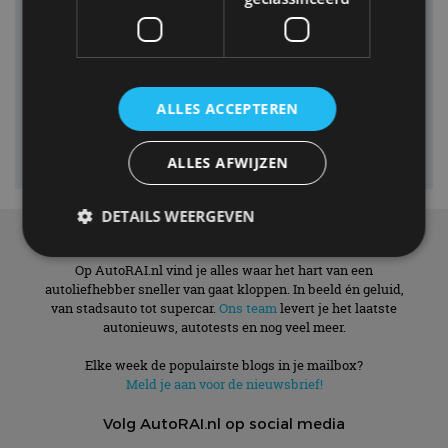
ALLES ACCEPTEREN
ALLES AFWIJZEN
DETAILS WEERGEVEN
Over ons
Op AutoRAI.nl vind je alles waar het hart van een
autoliefhebber sneller van gaat kloppen. In beeld én geluid,
Strikt noodzakelijk
Prestatie
Targeting
van stadsauto tot supercar.
Ons team
levert je het laatste
autonieuws, autotests en nog veel meer.
Functioneel
Niet-geclassificeerd
Strikt noodzakelijke cookies maken de
Elke week de populairste blogs in je mailbox?
kernfunctionaliteiten van de website mogelijk, zoals
Meld je aan voor de nieuwsbrief!
gebruikersaanmelding en accountbeheer. De
website kan niet goed worden gebruikt zonder de
Volg AutoRAI.nl op social media
strikt noodzakelijke cookies.