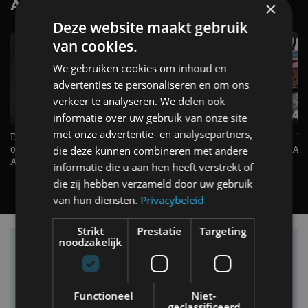
AutoRAI.nl TV
×
SUBSCRIBE
Deze website maakt gebruik
van cookies.
We gebruiken cookies om inhoud en
advertenties te personaliseren en om ons
verkeer te analyseren. We delen ook
informatie over uw gebruik van onze site
met onze advertentie- en analysepartners,
De Renault Twingo heeft een
De perfecte (gezins)taxi? - 
opvallende snelheidsmeter! -
ES500e (2026) - REVIEW - AL
die deze kunnen combineren met andere
AutoRAI TV
UITGELEGD! - AutoRAI TV
informatie die u aan hen heeft verstrekt of
die zij hebben verzameld door uw gebruik
van hun diensten.
Privacybeleid
Strikt
Prestatie
Targeting
noodzakelijk
Vind je auto in onze database
Functioneel
Niet-
geclassificeerd