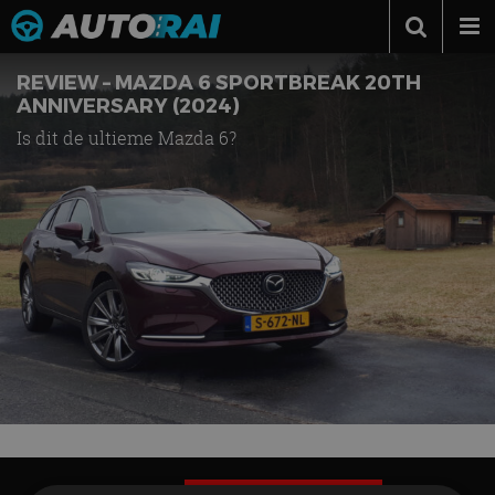
Autonieuws
REVIEW – MAZDA 6 SPORTBREAK 20TH
ANNIVERSARY (2024)
Podcast
Is dit de ultieme Mazda 6?
Autotests
Automerken
Adverteren
Contact
MotorRAI.nl