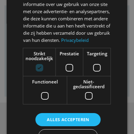
informatie over uw gebruik van onze site
met onze advertentie- en analysepartners,
Vind je auto in onze database
die deze kunnen combineren met andere
informatie die u aan hen heeft verstrekt of
die zij hebben verzameld door uw gebruik
van hun diensten.
Privacybeleid
Strikt
Prestatie
Targeting
noodzakelijk
Functioneel
Niet-
geclassificeerd
Over ons
ALLES ACCEPTEREN
Op AutoRAI.nl vind je alles waar het hart van een
autoliefhebber sneller van gaat kloppen. In beeld én geluid,
van stadsauto tot supercar.
Ons team
levert je het laatste