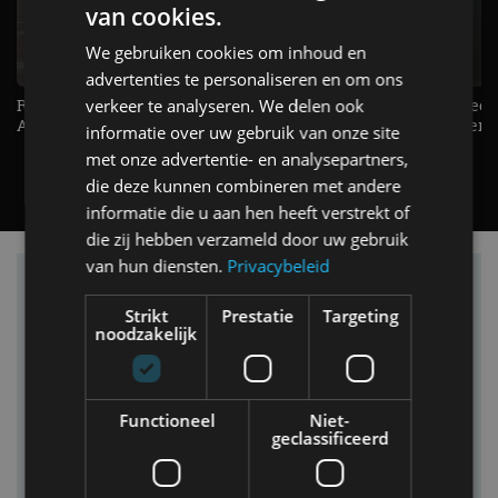
van cookies.
We gebruiken cookies om inhoud en
advertenties te personaliseren en om ons
Raad jij onze nieuwe duurtester? -
verkeer te analyseren. We delen ook
De Renault Twingo heeft een
AutoRAI TV
opvallende snelheidsmeter! -
informatie over uw gebruik van onze site
AutoRAI TV
met onze advertentie- en analysepartners,
die deze kunnen combineren met andere
informatie die u aan hen heeft verstrekt of
die zij hebben verzameld door uw gebruik
van hun diensten.
Privacybeleid
Vind je auto in onze database
Strikt
Prestatie
Targeting
noodzakelijk
Functioneel
Niet-
geclassificeerd