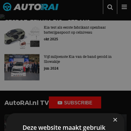
Autonieuws
GESPOT: EEN KIA RIO… SEDAN?
Kia test als eerste fabrikant openbaar
Deze versie is hier nooit geleverd
Podcast
batterijpaspoort op celniveau
okt 2025
Autotests
Automerken
Vijf miljoenste Kia van de band gerold in
Slowakije
Adverteren
jun 2024
Contact
MotorRAI.nl
AutoRAI.nl TV
SUBSCRIBE
×
Deze website maakt gebruik