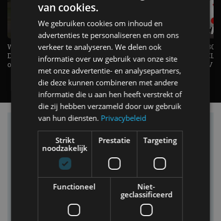
van cookies.
We gebruiken cookies om inhoud en
advertenties te personaliseren en om ons
Welke elektrische auto past bij jou?
verkeer te analyseren. We delen ook
1.500 KG Trekgewicht & 380
De EV Experience geeft antwoord
elektrische pk's, maar WELK
informatie over uw gebruik van onze site
op je vraag! - AutoRAI TV
AUTO is het? - AutoRAI TV
met onze advertentie- en analysepartners,
die deze kunnen combineren met andere
informatie die u aan hen heeft verstrekt of
die zij hebben verzameld door uw gebruik
van hun diensten.
Privacybeleid
Vind je auto in onze database
Strikt
Prestatie
Targeting
noodzakelijk
Functioneel
Niet-
geclassificeerd