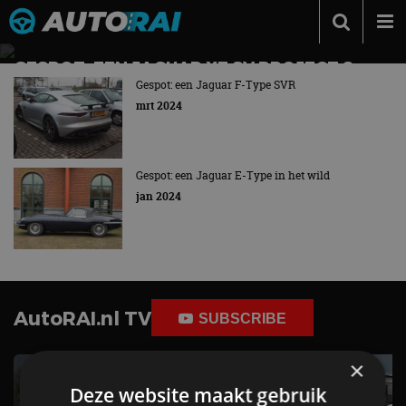
Autonieuws
GESPOT: EEN JAGUAR XE SV PROJECT 8
ZOMAAR IN HET WILD!
Gespot: een Jaguar F-Type SVR
Podcast
mrt 2024
Exclusieve Britse topsporter
Autotests
Automerken
Gespot: een Jaguar E-Type in het wild
Adverteren
jan 2024
Contact
MotorRAI.nl
AutoRAI.nl TV
SUBSCRIBE
×
Deze website maakt gebruik