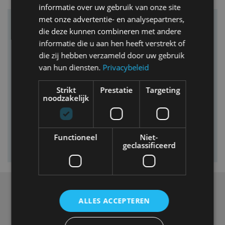
informatie over uw gebruik van onze site
met onze advertentie- en analysepartners,
Vind je auto in onze database
die deze kunnen combineren met andere
informatie die u aan hen heeft verstrekt of
die zij hebben verzameld door uw gebruik
van hun diensten.
Privacybeleid
Strikt
Prestatie
Targeting
noodzakelijk
Functioneel
Niet-
geclassificeerd
Over ons
ALLES ACCEPTEREN
Op AutoRAI.nl vind je alles waar het hart van een
autoliefhebber sneller van gaat kloppen. In beeld én geluid,
van stadsauto tot supercar.
Ons team
levert je het laatste