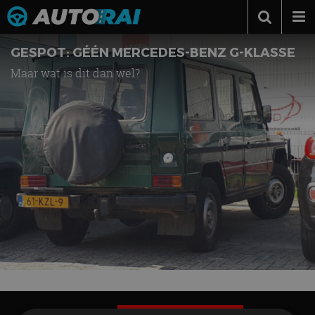
Autonieuws
GESPOT: GÉÉN MERCEDES-BENZ G-KLASSE
Maar wat is dit dan wel?
Podcast
Autotests
Automerken
Adverteren
Contact
MotorRAI.nl