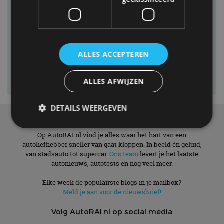
ALLES ACCEPTEREN
ALLES AFWIJZEN
DETAILS WEERGEVEN
Over ons
Op AutoRAI.nl vind je alles waar het hart van een
autoliefhebber sneller van gaat kloppen. In beeld én geluid,
Strikt noodzakelijk
Prestatie
Targeting
van stadsauto tot supercar.
Ons team
levert je het laatste
autonieuws, autotests en nog veel meer.
Functioneel
Niet-geclassificeerd
Strikt noodzakelijke cookies maken de
Elke week de populairste blogs in je mailbox?
kernfunctionaliteiten van de website mogelijk, zoals
Meld je aan voor de nieuwsbrief!
gebruikersaanmelding en accountbeheer. De
website kan niet goed worden gebruikt zonder de
Volg AutoRAI.nl op social media
strikt noodzakelijke cookies.