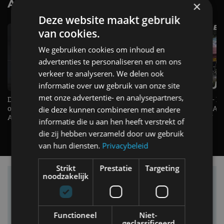
AutoRAI.nl TV
×
SUBSCRIBE
Deze website maakt gebruik
van cookies.
We gebruiken cookies om inhoud en
advertenties te personaliseren en om ons
verkeer te analyseren. We delen ook
informatie over uw gebruik van onze site
met onze advertentie- en analysepartners,
De Renault Twingo heeft een
De perfecte (gezins)taxi? - 
opvallende snelheidsmeter! -
ES500e (2026) - REVIEW - AL
die deze kunnen combineren met andere
AutoRAI TV
UITGELEGD! - AutoRAI TV
informatie die u aan hen heeft verstrekt of
die zij hebben verzameld door uw gebruik
van hun diensten.
Privacybeleid
Strikt
Prestatie
Targeting
noodzakelijk
Vind je auto in onze database
Functioneel
Niet-
geclassificeerd