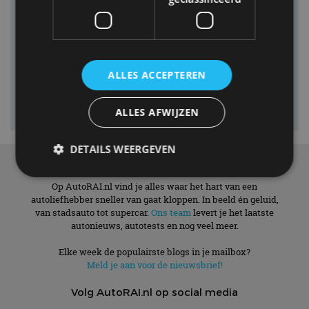
ALLES ACCEPTEREN
ALLES AFWIJZEN
DETAILS WEERGEVEN
Over ons
Op AutoRAI.nl vind je alles waar het hart van een
autoliefhebber sneller van gaat kloppen. In beeld én geluid,
Strikt noodzakelijk
Prestatie
Targeting
van stadsauto tot supercar.
Ons team
levert je het laatste
autonieuws, autotests en nog veel meer.
Functioneel
Niet-geclassificeerd
Strikt noodzakelijke cookies maken de
Elke week de populairste blogs in je mailbox?
kernfunctionaliteiten van de website mogelijk, zoals
Meld je aan voor de nieuwsbrief!
gebruikersaanmelding en accountbeheer. De
website kan niet goed worden gebruikt zonder de
Volg AutoRAI.nl op social media
strikt noodzakelijke cookies.