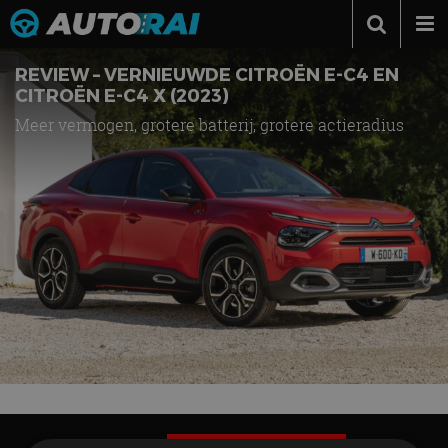
Autonieuws
REVIEW – VERNIEUWDE CITROËN E-C4 EN
CITROËN E-C4 X (2023)
Podcast
Meer vermogen, grotere batterij, grotere actieradius
Autotests
Automerken
Adverteren
Contact
MotorRAI.nl