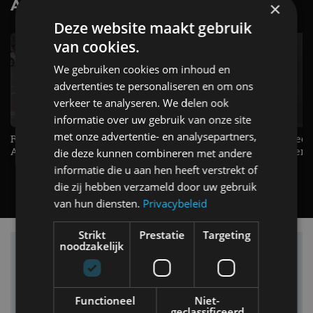
AutoRAI.nl TV
×
SUBSCRIBE
Deze website maakt gebruik
van cookies.
We gebruiken cookies om inhoud en
advertenties te personaliseren en om ons
verkeer te analyseren. We delen ook
informatie over uw gebruik van onze site
met onze advertentie- en analysepartners,
Raad jij onze nieuwe duurtester? -
De Renault Twingo heeft een
AutoRAI TV
opvallende snelheidsmeter! -
die deze kunnen combineren met andere
AutoRAI TV
informatie die u aan hen heeft verstrekt of
die zij hebben verzameld door uw gebruik
van hun diensten.
Privacybeleid
Strikt
Prestatie
Targeting
noodzakelijk
Vind je auto in onze database
Functioneel
Niet-
geclassificeerd