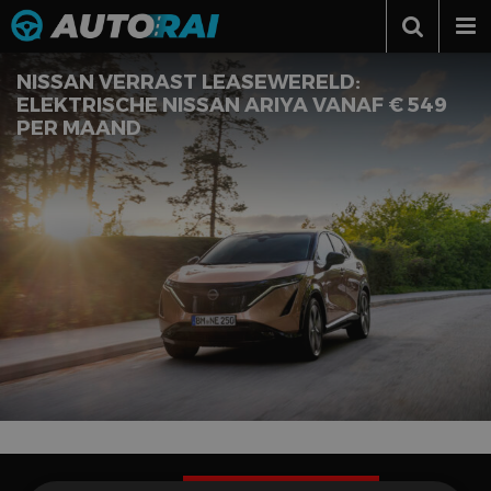
Autonieuws
NISSAN VERRAST LEASEWERELD:
ELEKTRISCHE NISSAN ARIYA VANAF € 549
Podcast
PER MAAND
Autotests
Automerken
Adverteren
Contact
MotorRAI.nl