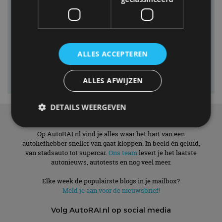
ALLES ACCEPTEREN
ALLES AFWIJZEN
DETAILS WEERGEVEN
Over ons
Op AutoRAI.nl vind je alles waar het hart van een
autoliefhebber sneller van gaat kloppen. In beeld én geluid,
Strikt noodzakelijk
Prestatie
Targeting
van stadsauto tot supercar.
Ons team
levert je het laatste
autonieuws, autotests en nog veel meer.
Functioneel
Niet-geclassificeerd
Strikt noodzakelijke cookies maken de
Elke week de populairste blogs in je mailbox?
kernfunctionaliteiten van de website mogelijk, zoals
Meld je aan voor de nieuwsbrief!
gebruikersaanmelding en accountbeheer. De
website kan niet goed worden gebruikt zonder de
Volg AutoRAI.nl op social media
strikt noodzakelijke cookies.