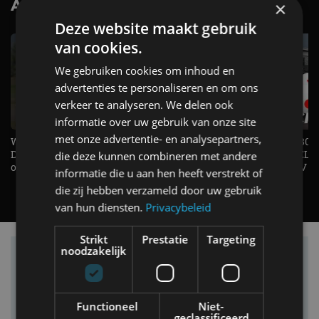
AutoRAI.nl TV
×
SUBSCRIBE
Deze website maakt gebruik
van cookies.
We gebruiken cookies om inhoud en
advertenties te personaliseren en om ons
verkeer te analyseren. We delen ook
informatie over uw gebruik van onze site
met onze advertentie- en analysepartners,
Welke elektrische auto past bij jou?
1.500 KG Trekgewicht & 380
De EV Experience geeft antwoord
elektrische pk's, maar WELK
die deze kunnen combineren met andere
op je vraag! - AutoRAI TV
AUTO is het? - AutoRAI TV
informatie die u aan hen heeft verstrekt of
die zij hebben verzameld door uw gebruik
van hun diensten.
Privacybeleid
Strikt
Prestatie
Targeting
noodzakelijk
Vind je auto in onze database
Functioneel
Niet-
geclassificeerd