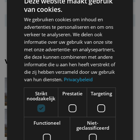
Deze website maakt gebruik
van cookies.
Systeemkoppel
343 Nm
We gebruiken cookies om inhoud en
Acc. 0-100 km/u
5,7 s
advertenties te personaliseren en om ons
Topsnelheid
180 km/u
verkeer te analyseren. We delen ook
informatie over uw gebruik van onze site
met onze advertentie- en analysepartners,
die deze kunnen combineren met andere
Vergelijkbare uitvoeringen
informatie die u aan hen heeft verstrekt of
die zij hebben verzameld door uw gebruik
van hun diensten.
Privacybeleid
Volvo Ex30Single Motor
Strikt
Prestatie
Targeting
noodzakelijk
Volvo Ex30Single Motor
Extended Range
Functioneel
Niet-
geclassificeerd