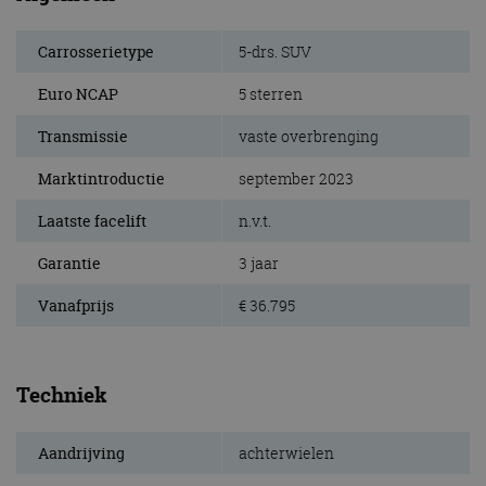
Carrosserietype
5-drs. SUV
Euro NCAP
5 sterren
Transmissie
vaste overbrenging
Marktintroductie
september 2023
Laatste facelift
n.v.t.
Garantie
3 jaar
Vanafprijs
€ 36.795
Techniek
Aandrijving
achterwielen