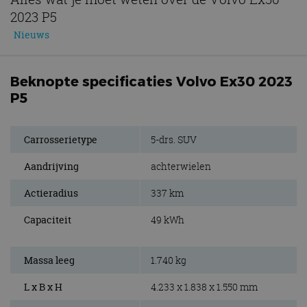
2023 P5
Nieuws
Beknopte specificaties Volvo Ex30 2023
P5
Carrosserietype
5-drs. SUV
Aandrijving
achterwielen
Actieradius
337 km
Capaciteit
49 kWh
Massa leeg
1.740 kg
L x B x H
4.233 x 1.838 x 1.550 mm