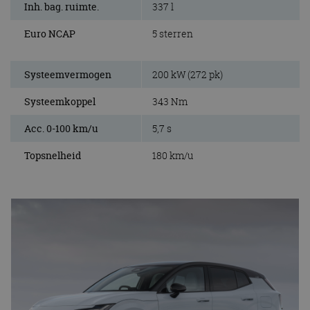
Inh. bag. ruimte.
337 l
Euro NCAP
5 sterren
Systeemvermogen
200 kW (272 pk)
Systeemkoppel
343 Nm
Acc. 0-100 km/u
5,7 s
Topsnelheid
180 km/u