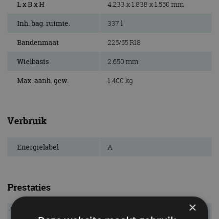
L x B x H
4.233 x 1.838 x 1.550 mm
Inh. bag. ruimte.
337 l
Bandenmaat
225/55 R18
Wielbasis
2.650 mm
Max. aanh. gew.
1.400 kg
Verbruik
Energielabel
A
Prestaties
×
Systeemvermogen
200 kW (272 pk)