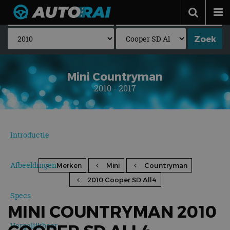
Autonieuws
Podcast
Autotests
Mini Countryman
2010 - 2017
Automerken
Adverteren
Contact
Introductie
MotorRAI.nl
Afbeeldingen
Merken
Mini
Countryman
2010 Cooper SD All4
Specs
MINI COUNTRYMAN 2010
Vergelijkbaar