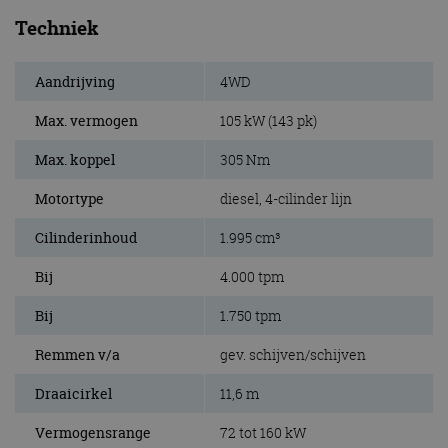
Techniek
Aandrijving
4WD
Max. vermogen
105 kW (143 pk)
Max. koppel
305 Nm
Motortype
diesel, 4-cilinder lijn
Cilinderinhoud
1.995 cm³
Bij
4.000 tpm
Bij
1.750 tpm
Remmen v/a
gev. schijven/schijven
Draaicirkel
11,6 m
Vermogensrange
72 tot 160 kW