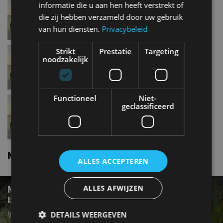
Mini CountrymanOne
informatie die u aan hen heeft verstrekt of
die zij hebben verzameld door uw gebruik
van hun diensten.
Privacybeleid
Mini CountrymanOne D
Strikt
Prestatie
Targeting
noodzakelijk
Functioneel
Niet-
Mini CountrymanJohn Cooper
geclassificeerd
Works
Mini Countryman nieuws
ALLES ACCEPTEREN
ALLES AFWIJZEN
MINI JOHN COOPER WORKS COUNTRYMAN
IS DIKKE PERFORMANCE-SUV
Wat kost zo'n performance-SUV van MINI?
DETAILS WEERGEVEN