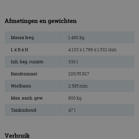
Afmetingen en gewichten
Massa leeg
1.480 kg
L x B x H
4.133 x 1.789 x 1.532 mm
Inh. bag. ruimte.
330 l
Bandenmaat
205/55 R17
Wielbasis
2.595 mm
Max. aanh. gew.
800 kg
Tankinhoud
47 l
Verbruik