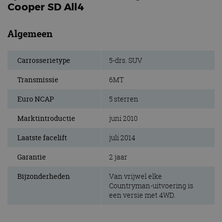
Cooper SD All4
Algemeen
Carrosserietype
5-drs. SUV
Transmissie
6MT
Euro NCAP
5 sterren
Marktintroductie
juni 2010
Laatste facelift
juli 2014
Garantie
2 jaar
Bijzonderheden
Van vrijwel elke
Countryman-uitvoering is
een versie met 4WD.