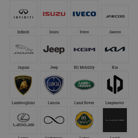
Infiniti
Isuzu
Iveco
Jaecoo
Jaguar
Jeep
KG Mobility
Kia
Lamborghini
Lancia
Land Rover
Leapmotor