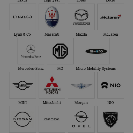
Lexus
Lightyear
Lotus
Lucid
Lynk & Co
Maserati
Mazda
McLaren
Mercedes-Benz
MG
Micro Mobility Systems
MINI
Mitsubishi
Morgan
NIO