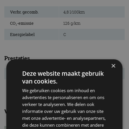
Verbr. gecomb.
4,8 l/100km
CO₂-emissie
126 g/km
Energielabel
C
Prestaties
×
Deze website maakt gebruik
Acc. 0-100 km/u
9,3 s
van cookies.
Topsnelheid
197 km/u
We gebruiken cookies om inhoud en
advertenties te personaliseren en om ons
verkeer te analyseren. We delen ook
Vergelijkbare uitvoeringen
informatie over uw gebruik van onze site
met onze advertentie- en analysepartners,
die deze kunnen combineren met andere