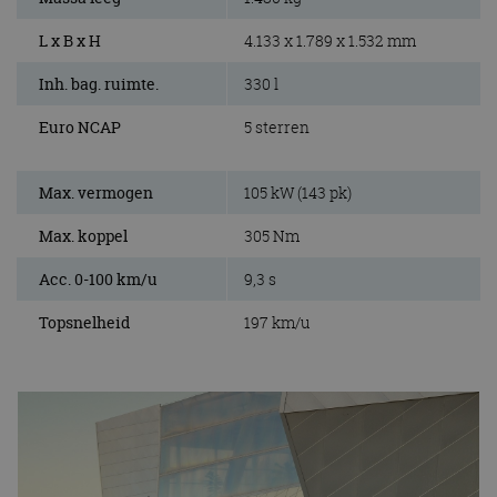
L x B x H
4.133 x 1.789 x 1.532 mm
Inh. bag. ruimte.
330 l
Euro NCAP
5 sterren
Max. vermogen
105 kW (143 pk)
Max. koppel
305 Nm
Acc. 0-100 km/u
9,3 s
Topsnelheid
197 km/u