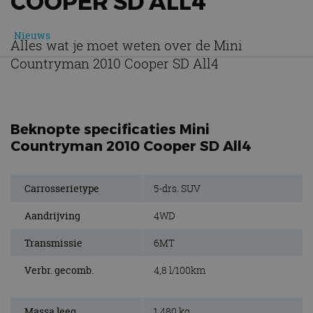
COOPER SD ALL4
Nieuws
Alles wat je moet weten over de Mini
Countryman 2010 Cooper SD All4
Beknopte specificaties Mini
Countryman 2010 Cooper SD All4
Carrosserietype
5-drs. SUV
Aandrijving
4WD
Transmissie
6MT
Verbr. gecomb.
4,8 l/100km
Massa leeg
1.480 kg