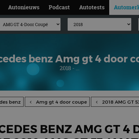
Autonieuws
Podcast
Autotests
Automer
cedes benz Amg gt 4 door c
2018 - ...
des benz
Amg gt 4 door coupe
2018 AMG GT 5
CEDES BENZ AMG GT 4 