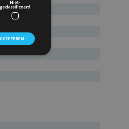
Niet-
geclassificeerd
ACCEPTEREN
rd
elding en
ervice om
es van de bezoeker
unen van de
den van