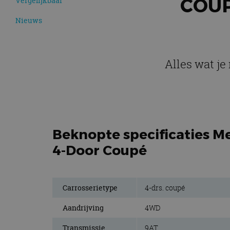
COUP
Vergelijkbaar
Nieuws
Alles wat j
Beknopte specificaties M
4-Door Coupé
Carrosserietype
4-drs. coupé
Aandrijving
4WD
Transmissie
9AT