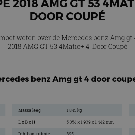
E 2018 AMG GT 53 4MATI
DOOR COUPÉ
e moet weten over de Mercedes benz Amg gt 
2018 AMG GT 53 4Matic+ 4-Door Coupé
ercedes benz Amg gt 4 door coup
Massa leeg
1.845 kg
L x B x H
5.054 x 1.939 x 1.442 mm
Inh. bag. ruimte.
395 l