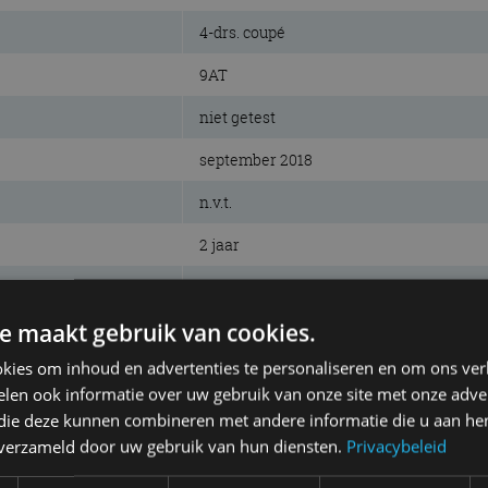
4-drs. coupé
9AT
niet getest
september 2018
n.v.t.
2 jaar
€ 162.219
e maakt gebruik van cookies.
kies om inhoud en advertenties te personaliseren en om ons ver
len ook informatie over uw gebruik van onze site met onze adver
 die deze kunnen combineren met andere informatie die u aan hen
4WD
n verzameld door uw gebruik van hun diensten.
Privacybeleid
320 kW (435 pk)