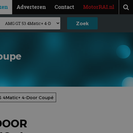
ken
Adverteren
Contact
MotorRAI.nl
oupe
3 4Matic+ 4-Door Coupé
DOOR