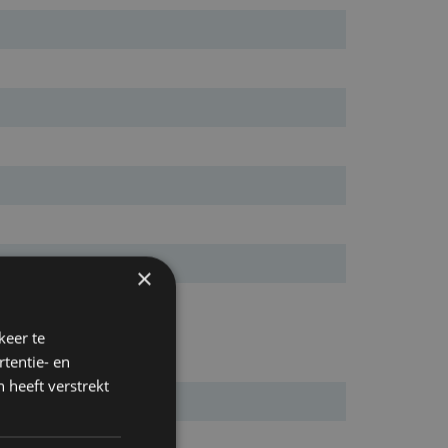
×
keer te
tentie- en
 heeft verstrekt