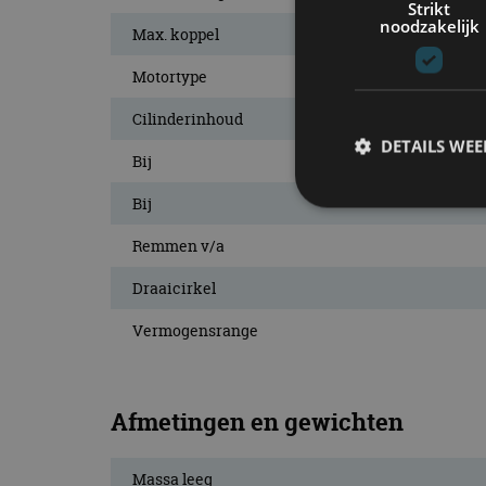
Strikt
noodzakelijk
Max. koppel
Motortype
Cilinderinhoud
DETAILS WE
Bij
Bij
Remmen v/a
S
Draaicirkel
Strikt noodzakelijke
accountbeheer. De we
Vermogensrange
Naam
cf_clearance
Afmetingen en gewichten
Massa leeg