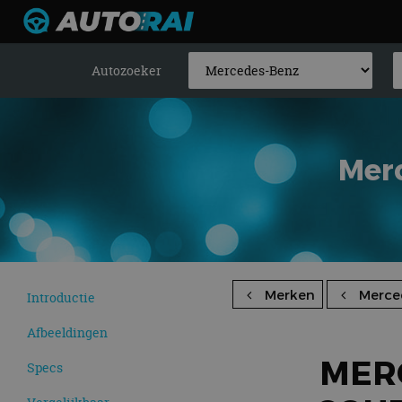
Autozoeker
Mer
Merken
Merce
Introductie
Afbeeldingen
MER
Specs