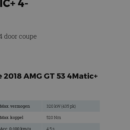
C+ 4-
4 door coupe
e 2018 AMG GT 53 4Matic+
Max. vermogen
320 kW (435 pk)
Max. koppel
520 Nm
Acc. 0-100 km/u
4,5 s