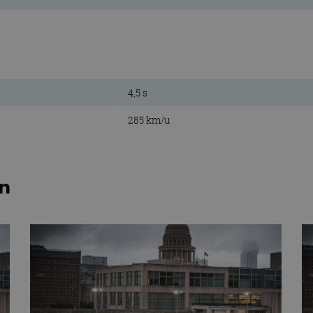
4,5 s
285 km/u
en