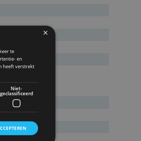
×
keer te
tentie- en
 heeft verstrekt
Niet-
geclassificeerd
ACCEPTEREN