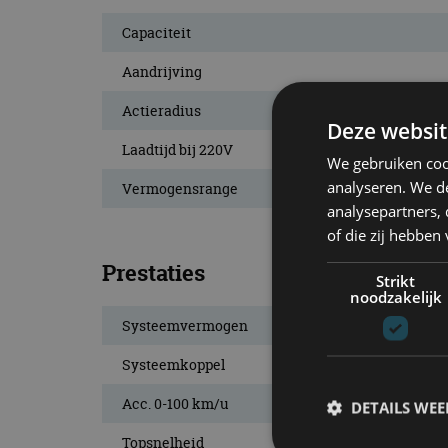
Capaciteit
Aandrijving
Actieradius
Deze websit
Laadtijd bij 220V
We gebruiken coo
analyseren. We de
Vermogensrange
analysepartners,
of die zij hebbe
Prestaties
Strikt
noodzakelijk
Systeemvermogen
Systeemkoppel
Acc. 0-100 km/u
DETAILS WE
Topsnelheid