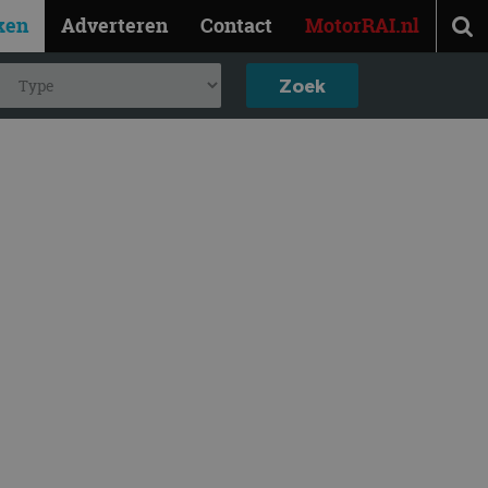
ken
Adverteren
Contact
MotorRAI.nl