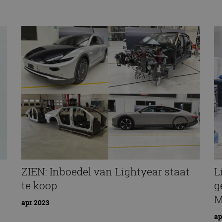
ZIEN: Inboedel van Lightyear staat
L
te koop
g
M
apr 2023
ap