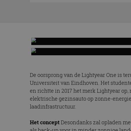
De oorsprong van de Lightyear One is ter
Universiteit van Eindhoven. Het student
en richtte in 2017 het merk Lightyear op,
elektrische gezinsauto op zonne-energie
laadinfrastructuur.
Het concept
Desondanks zal opladen met d
als back-up voor in minder zonnige land