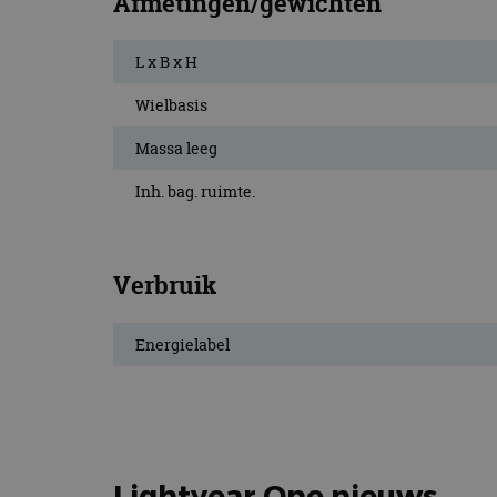
Afmetingen/gewichten
_fbp
Meta Pla
Inc.
.autorai.n
L x B x H
_gcl_au
Google L
.autorai.n
Wielbasis
_ga_SC6JKZPPKY
IDE
Google L
.doublecl
Massa leeg
Inh. bag. ruimte.
Verbruik
Energielabel
Lightyear One nieuws