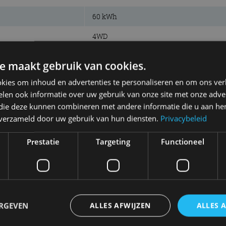
60 kWh
4WD
725 km
e maakt gebruik van cookies.
3:15 uur
kies om inhoud en advertenties te personaliseren en om ons ver
len ook informatie over uw gebruik van onze site met onze adver
alleen 100 kW
 die deze kunnen combineren met andere informatie die u aan hen
n verzameld door uw gebruik van hun diensten.
Privacybeleid
Prestatie
Targeting
Functioneel
100 kW (136 pk)
1.200 Nm
10,0 s
ERGEVEN
ALLES AFWIJZEN
ALLES 
150 km/u