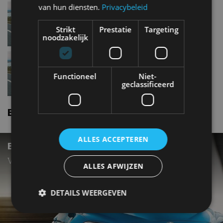
Bmw 6 serie coupe640i
van hun diensten.
Privacybeleid
Strikt
Prestatie
Targeting
noodzakelijk
Bmw 6 serie coupe650i
Functioneel
Niet-
geclassificeerd
Bmw 6 serie coupe nieuws
ALLES ACCEPTEREN
BMW 6 SERIE COUPÉ UIT PRODUCTIE
Vervanger komt in 2018.
ALLES AFWIJZEN
DETAILS WEERGEVEN