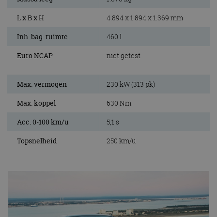
L x B x H
4.894 x 1.894 x 1.369 mm
Inh. bag. ruimte.
460 l
Euro NCAP
niet getest
Max. vermogen
230 kW (313 pk)
Max. koppel
630 Nm
Acc. 0-100 km/u
5,1 s
Topsnelheid
250 km/u