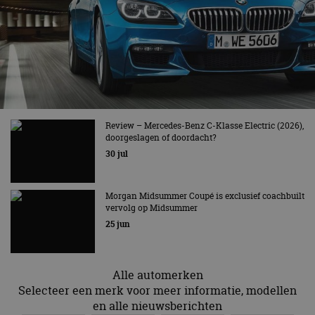
Strikt noodzakelijk
Prestatie
Targeting
Functioneel
Niet-geclassificeerd
Strikt noodzakelijke cookies maken de
kernfunctionaliteiten van de website mogelijk, zoals
gebruikersaanmelding en accountbeheer. De
website kan niet goed worden gebruikt zonder de
strikt noodzakelijke cookies.
Review – Mercedes-Benz C-Klasse Electric (2026),
Aanbieder
/
Naam
Vervaldatum
Omschrijv
doorgeslagen of doordacht?
Domein
30 jul
cf_clearance
1 jaar
Deze cooki
Cloudflare,
gebruikt d
Inc.
CloudFlare
.autorai.nl
vertrouwd
Morgan Midsummer Coupé is exclusief coachbuilt
te identific
beveiligin
vervolg op Midsummer
op basis va
25 jun
adres van 
te omzeilen
essentieel 
ondersteu
veiligheid 
Alle automerken
website fun
het bieden
Selecteer een merk voor meer informatie, modellen
beschermi
en alle nieuwsberichten
kwaadaard