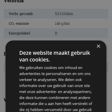
Verbruik
Verbr. gecomb.
5,5 l/100km
CO₂-emissie
146 g/km
Energielabel
D
×
Deze website maakt gebruik
Prestaties
van cookies.
Acc. 0-100 km/u
5,1 s
We gebruiken cookies om inhoud en
advertenties te personaliseren en om ons
Topsnelheid
250 km/u
verkeer te analyseren. We delen ook
informatie over uw gebruik van onze site
met onze advertentie- en analysepartners,
die deze kunnen combineren met andere
Vergelijkbare uitvoeringen
informatie die u aan hen heeft verstrekt of
die zij hebben verzameld door uw gebruik