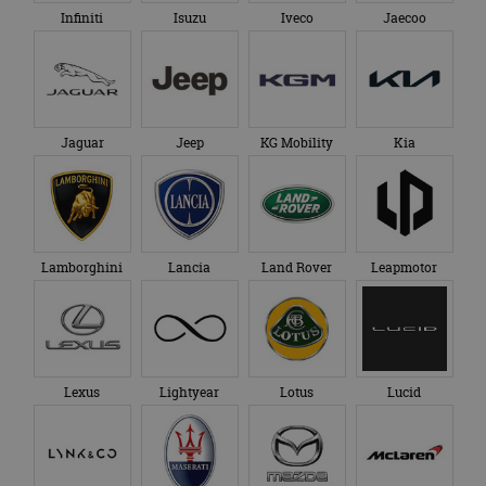
Infiniti
Isuzu
Iveco
Jaecoo
Jaguar
Jeep
KG Mobility
Kia
Lamborghini
Lancia
Land Rover
Leapmotor
Lexus
Lightyear
Lotus
Lucid