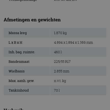
Afmetingen en gewichten
Massa leeg
1.870 kg
L x B x H
4.894 x 1.894 x 1.369 mm
Inh. bag. ruimte.
460 l
Bandenmaat
225/55 R17
Wielbasis
2.855 mm
Max. aanh. gew.
n.v.t. kg
Tankinhoud
70 l