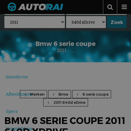
Autonieuws
Podcast
Autotests
Bmw 6 serie coupe
2011 - ...
Automerken
Adverteren
Contact
Introductie
MotorRAI.nl
Afbeeldingen
Merken
Bmw
6 serie coupe
2011 640d xDrive
Specs
BMW 6 SERIE COUPE 2011
Vergelijkbaar