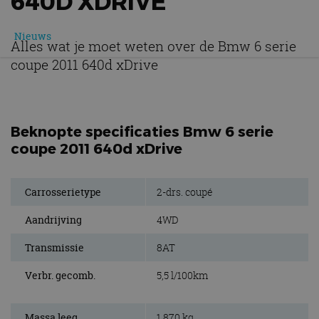
640D XDRIVE
Nieuws
Alles wat je moet weten over de Bmw 6 serie
coupe 2011 640d xDrive
Beknopte specificaties Bmw 6 serie
coupe 2011 640d xDrive
Carrosserietype
2-drs. coupé
Aandrijving
4WD
Transmissie
8AT
Verbr. gecomb.
5,5 l/100km
Massa leeg
1.870 kg