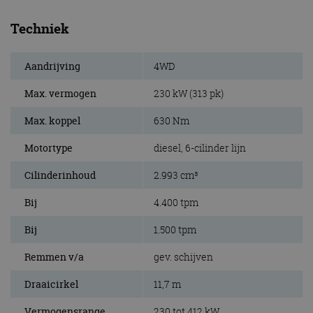
Techniek
Aandrijving
4WD
Max. vermogen
230 kW (313 pk)
Max. koppel
630 Nm
Motortype
diesel, 6-cilinder lijn
Cilinderinhoud
2.993 cm³
Bij
4.400 tpm
Bij
1.500 tpm
Remmen v/a
gev. schijven
Draaicirkel
11,7 m
Vermogensrange
230 tot 412 kW