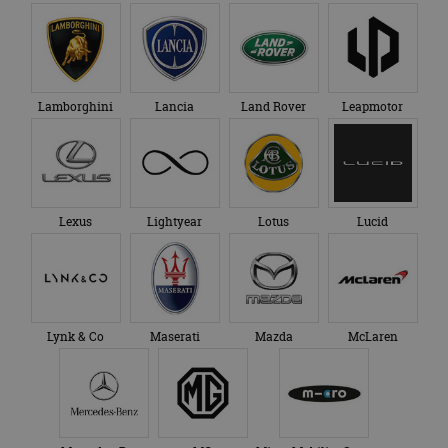
Lamborghini
Lancia
Land Rover
Leapmotor
Lexus
Lightyear
Lotus
Lucid
Lynk & Co
Maserati
Mazda
McLaren