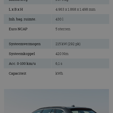
L x B x H
4.963 x 1.868 x 1.498 mm
Inh. bag. ruimte.
430 l
Euro NCAP
5 sterren
Systeemvermogen
215 kW (292 pk)
Systeemkoppel
420 Nm
Acc. 0-100 km/u
6,1 s
Capaciteit
kWh