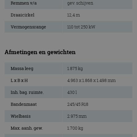
Remmen v/a
gev. schijven
Draaicirkel
12,4 m
Vermogensrange
110 tot 250 kW
Afmetingen en gewichten
Massa leeg
1.875 kg
L x B x H
4.963 x 1.868 x 1.498 mm
Inh. bag. ruimte.
430 l
Bandenmaat
245/45 R18
Wielbasis
2.975 mm
Max. aanh. gew.
1.700 kg