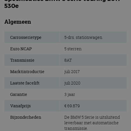
530e
Algemeen
Carrosserietype
5-drs. stationwagen
Euro NCAP
5 sterren
Transmissie
8AT
Marktintroductie
juli 2017
Laatste facelift
juli 2020
Garantie
3 jaar
Vanafprijs
€ 69.879
Bijzonderheden
De BMW 5 Serie is uitsluitend
leverbaar met automatische
transmissie.