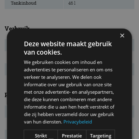
Tankinhoud
46 l
Verbruik
×
Deze website maakt gebruik
Verbr. gecomb.
1,5 l/100km
van cookies.
CO₂-emissie
35 g/km
We gebruiken cookies om inhoud en
Energielabel
A
advertenties te personaliseren en om ons
verkeer te analyseren. We delen ook
informatie over uw gebruik van onze site
met onze advertentie- en analysepartners,
Prestaties
die deze kunnen combineren met andere
informatie die u aan hen heeft verstrekt of
Elek. actieradius
62 km
die zij hebben verzameld door uw gebruik
van hun diensten.
Privacybeleid
Systeemvermogen
215 kW (292 pk)
Strikt
Prestatie
Targeting
Systeemkoppel
420 Nm