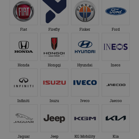
Fiat
Firefly
Fisker
Ford
Honda
Hongqi
Hyundai
Ineos
Infiniti
Isuzu
Iveco
Jaecoo
Jaguar
Jeep
KG Mobility
Kia