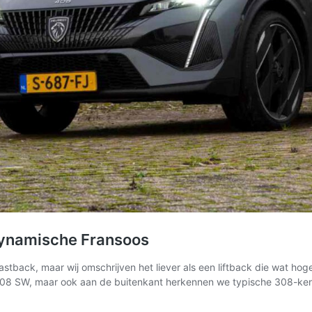
Dynamische Fransoos
k, maar wij omschrijven het liever als een liftback die wat hoger o
 308 SW, maar ook aan de buitenkant herkennen we typische 308-k