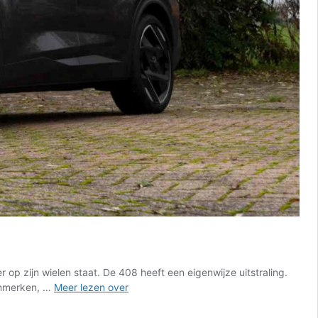
p zijn wielen staat. De 408 heeft een eigenwijze uitstraling.
Review
enmerken, …
Meer lezen over
–
Peugeot