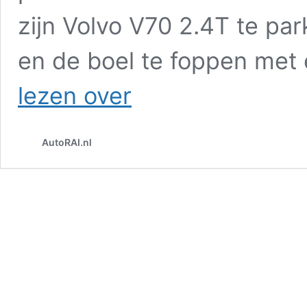
zijn Volvo V70 2.4T te pa
en de boel te foppen met
Jan
lezen over
liet
iedereen
lachen
AutoRAI.nl
met
zijn
elektrische
Volvo
V70
met
‘laadtouw’
–
INTERVIEW