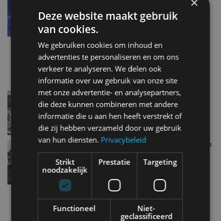
×
mei 2018
Deze website maakt gebruik
van cookies.
We gebruiken cookies om inhoud en
Volkswagen Golf GTI viert 40ste verjaardag
advertenties te personaliseren en om ons
apr 2016
verkeer te analyseren. We delen ook
informatie over uw gebruik van onze site
met onze advertentie- en analysepartners,
Tweemaal Clubsport op Wörthersee
die deze kunnen combineren met andere
mei 2015
informatie die u aan hen heeft verstrekt of
die zij hebben verzameld door uw gebruik
van hun diensten.
Privacybeleid
Skoda pakt uit in Wörthersee met vijf blikvangers
mei 2015
Strikt
Prestatie
Targeting
noodzakelijk
Meer autonieuws
Functioneel
Niet-
Alle categorieën van AutoRAI.nl
geclassificeerd