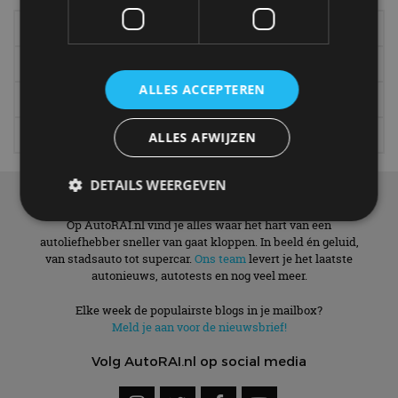
Elektrisch
Autotests
Interview
Column
ALLES ACCEPTEREN
Gadgets
Tech
Video
Games
ALLES AFWIJZEN
DETAILS WEERGEVEN
Over ons
Op AutoRAI.nl vind je alles waar het hart van een
autoliefhebber sneller van gaat kloppen. In beeld én geluid,
van stadsauto tot supercar.
Strikt noodzakelijk
Ons team
Prestatie
levert je het laatste
Targeting
autonieuws, autotests en nog veel meer.
Functioneel
Niet-geclassificeerd
Elke week de populairste blogs in je mailbox?
Strikt noodzakelijke cookies maken de
Meld je aan voor de nieuwsbrief!
kernfunctionaliteiten van de website mogelijk, zoals
gebruikersaanmelding en accountbeheer. De
website kan niet goed worden gebruikt zonder de
Volg AutoRAI.nl op social media
strikt noodzakelijke cookies.