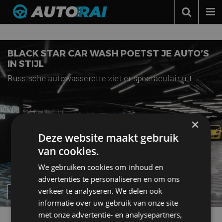
Nieuws over
wasstraat
Autonieuws
Podcast
BLACK STAR CAR WASH POETST JE AUTO’S
IN STIJL
Autotests
Russische autowasserette ziet er spectaculair uit
Automerken
Adverteren
×
Contact
Deze website maakt gebruik
MotorRAI.nl
van cookies.
We gebruiken cookies om inhoud en
advertenties te personaliseren en om ons
verkeer te analyseren. We delen ook
informatie over uw gebruik van onze site
met onze advertentie- en analysepartners,
Meer autonieuws