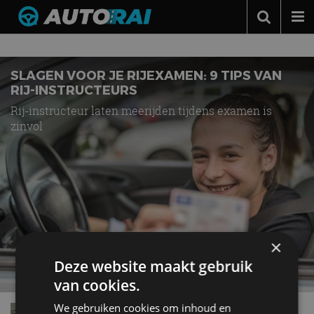
Nieuws over
Rijscholen
Autonieuws
Podcast
SLAGEN VOOR JE RIJEXAMEN: 9 TIPS VAN
RIJ-INSTRUCTEURS
Autotests
Rij-instructeur laten meerijden tijdens examen is
zinvol
Automerken
Adverteren
Contact
MotorRAI.nl
×
Deze website maakt gebruik
van cookies.
We gebruiken cookies om inhoud en
Top 40 opvallende rijschoolnamen in Nederland