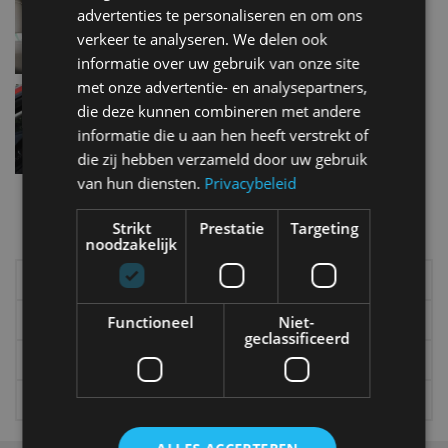
advertenties te personaliseren en om ons
dec 2016
verkeer te analyseren. We delen ook
informatie over uw gebruik van onze site
met onze advertentie- en analysepartners,
17-jarigen zijn ‘betere’ autobestuurders
die deze kunnen combineren met andere
mrt 2015
informatie die u aan hen heeft verstrekt of
die zij hebben verzameld door uw gebruik
van hun diensten.
Privacybeleid
Meer autonieuws
Strikt
Prestatie
Targeting
Alle categorieën van AutoRAI.nl
noodzakelijk
Elektrisch
Autotests
Interview
Column
Functioneel
Niet-
geclassificeerd
Gadgets
Tech
Video
Games