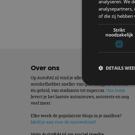
analyseren. We de
analysepartners,
Elektrisch
of die zij hebbe
Tech
Strikt
noodzakelijk
Over ons
DETAILS WE
Op AutoRAI.nl vind je alles waar het hart van een
autoliefhebber sneller van gaat kloppen. In beeld
én geluid, van stadsauto tot supercar.
Ons team
levert je het laatste autonieuws, autotests en nog
S
veel meer.
Strikt noodzakelijke
accountbeheer. De we
Elke week de populairste blogs in je mailbox?
Meld je aan voor de nieuwsbrief!
Naam
Volg AutoRAI.nl op social media