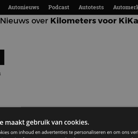
Autonieuws
Podcast
Autotests
Automer
Nieuws over
Kilometers voor KiK
m
e maakt gebruik van cookies.
Meer autonieuws
kies om inhoud en advertenties te personaliseren en om ons ver
Alle categorieën van AutoRAI.nl