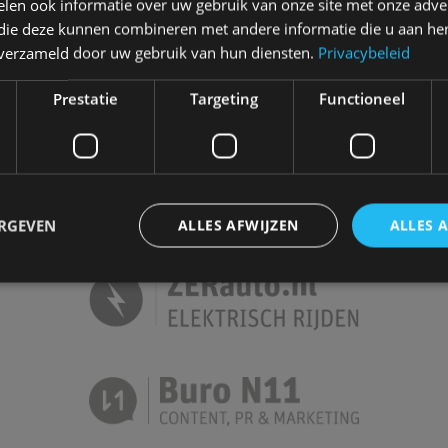
len ook informatie over uw gebruik van onze site met onze adver
 die deze kunnen combineren met andere informatie die u aan hen
Autotests
Interview
Column
n verzameld door uw gebruik van hun diensten.
Privacybeleid
Video
Games
Prestatie
Targeting
Functioneel
AutoRAI.nl is powered by
ERGEVEN
ALLES AFWIJZEN
ALLES 
trikt noodzakelijk
Prestatie
Targeting
Functioneel
Niet-geclassificee
 cookies maken de kernfunctionaliteiten van de website mogelijk, zoals gebruikersaanm
bsite kan niet goed worden gebruikt zonder de strikt noodzakelijke cookies.
Aanbieder
/
Vervaldatum
Omschrijving
Domein