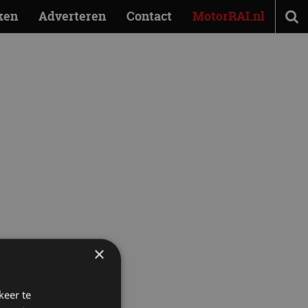
ken
Adverteren
Contact
MotorRAI.nl
a
×
keer te