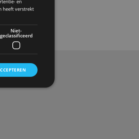
tentie- en
 heeft verstrekt
Gadgets
Niet-
geclassificeerd
ACCEPTEREN
rd
elding en