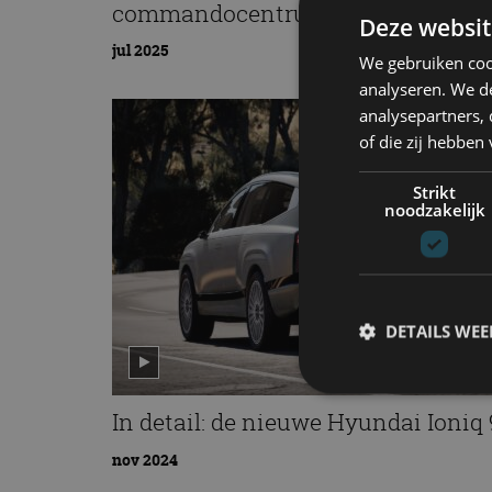
commandocentrum is
Deze websit
jul 2025
We gebruiken coo
analyseren. We de
analysepartners,
of die zij hebbe
Strikt
noodzakelijk
DETAILS WE
In detail: de nieuwe Hyundai Ioniq 
S
nov 2024
Strikt noodzakelijke