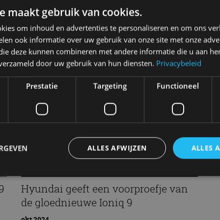
i
jun 2025
e maakt gebruik van cookies.
ja
kies om inhoud en advertenties te personaliseren en om ons ver
len ook informatie over uw gebruik van onze site met onze adver
 die deze kunnen combineren met andere informatie die u aan hen
n verzameld door uw gebruik van hun diensten.
Privacybeleid
Prestatie
Targeting
Functioneel
ERGEVEN
ALLES AFWIJZEN
ALLES 
9
Hyundai geeft een voorproefje van
trikt noodzakelijk
Prestatie
Targeting
Functioneel
Niet-geclassificee
de gloednieuwe Ioniq 9
 cookies maken de kernfunctionaliteiten van de website mogelijk, zoals gebruikersaanm
okt 2024