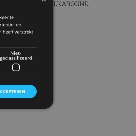
n Nederland! – WALKAROUND
n 2025
keer te
tentie- en
 heeft verstrekt
Niet-
geclassificeerd
ACCEPTEREN
rd
elding en