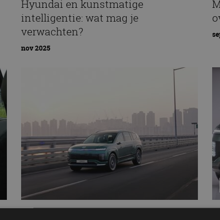
Hyundai en kunstmatige
M
intelligentie: wat mag je
o
verwachten?
se
nov 2025
Hyundai Ioniq 9: dit zijn de prijzen
H