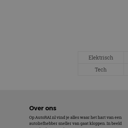
accountbeheer. De we
Naam
cf_clearance
CookieScriptConse
Elektrisch
Tech
Naam
Naam
omx_consent
Aanbiede
Naam
Domein
g_id_202604151153
_ga
_fbp
Meta Pla
Inc.
Over ons
.autorai.n
_gcl_au
Google L
Op AutoRAI.nl vind je alles waar het hart van een
.autorai.n
autoliefhebber sneller van gaat kloppen. In beeld
_ga_SC6JKZPPKY