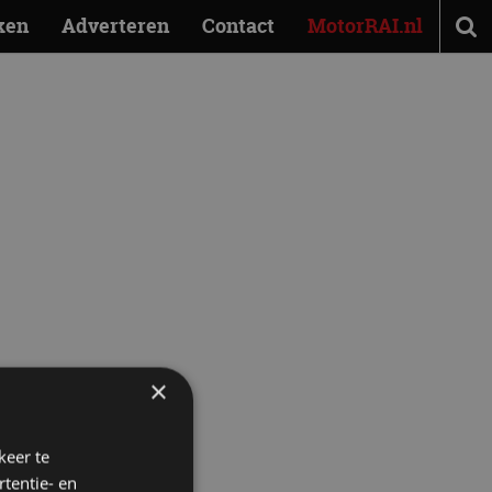
ken
Adverteren
Contact
MotorRAI.nl
×
keer te
tentie- en