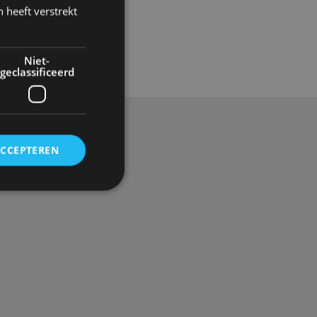
 heeft verstrekt
Gadgets
Niet-
geclassificeerd
ACCEPTEREN
rd
elding en
ervice om