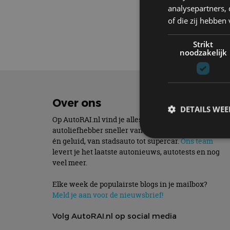
analysepartners,
Elektrisch
of die zij hebbe
Tech
Strikt
noodzakelijk
Over ons
DETAILS WE
Op AutoRAI.nl vind je alles waar het hart van een
autoliefhebber sneller van gaat kloppen. In beeld
én geluid, van stadsauto tot supercar.
Ons team
levert je het laatste autonieuws, autotests en nog
S
veel meer.
Strikt noodzakelijke
Elke week de populairste blogs in je mailbox?
accountbeheer. De we
Meld je aan voor de nieuwsbrief!
Naam
Volg AutoRAI.nl op social media
cf_clearance