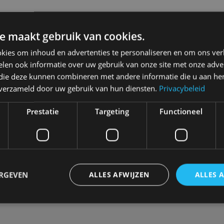
e maakt gebruik van cookies.
kies om inhoud en advertenties te personaliseren en om ons ver
len ook informatie over uw gebruik van onze site met onze adver
 die deze kunnen combineren met andere informatie die u aan hen
n verzameld door uw gebruik van hun diensten.
Privacybeleid
Meer autonieuws
Prestatie
Targeting
Functioneel
Alle categorieën van AutoRAI.nl
Autotests
Interview
Column
Video
Games
ERGEVEN
ALLES AFWIJZEN
ALLES 
trikt noodzakelijk
Prestatie
Targeting
Functioneel
Niet-geclassificee