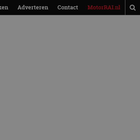
ken
Adverteren
Contact
MotorRAI.nl