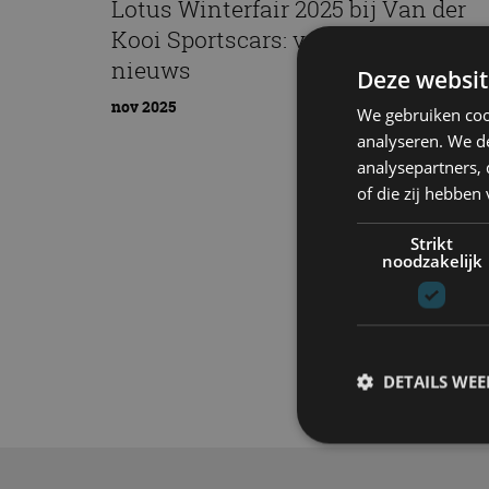
Lotus Winterfair 2025 bij Van der
Kooi Sportscars: volop sfeer, volop
nieuws
Deze websit
nov 2025
We gebruiken coo
analyseren. We de
analysepartners,
of die zij hebbe
Strikt
noodzakelijk
Elektrisch
Tech
DETAILS WE
S