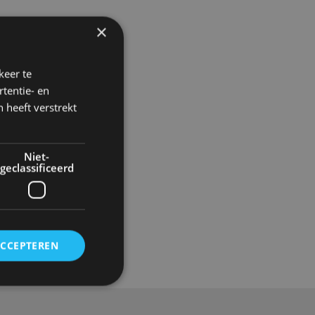
×
keer te
tentie- en
 heeft verstrekt
Niet-
geclassificeerd
Gadgets
ACCEPTEREN
rd