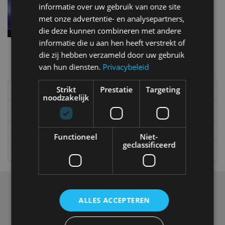
informatie over uw gebruik van onze site
okt 2024
met onze advertentie- en analysepartners,
die deze kunnen combineren met andere
informatie die u aan hen heeft verstrekt of
Meer autonieuws
die zij hebben verzameld door uw gebruik
Alle categorieën van AutoRAI.nl
van hun diensten.
Privacybeleid
Strikt
Prestatie
Targeting
Elektrisch
Autotests
noodzakelijk
Interview
Column
Gadgets
Tech
Functioneel
Niet-
geclassificeerd
Video
Games
Over ons
ALLES ACCEPTEREN
Op AutoRAI.nl vind je alles waar het hart van een
autoliefhebber sneller van gaat kloppen. In beeld én geluid,
van stadsauto tot supercar.
Ons team
levert je het laatste