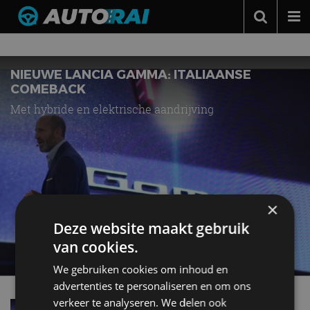
Nieuws over
Gamma
Autonieuws
Podcast
NIEUWE LANCIA GAMMA: ITALIAANSE
COMEBACK
Autotests
Met hybride en elektrische aandrijving
Automerken
Adverteren
Contact
MotorRAI.nl
×
Deze website maakt gebruik
van cookies.
We gebruiken cookies om inhoud en
advertenties te personaliseren en om ons
verkeer te analyseren. We delen ook
Lancia Gamma (2026) is ‘made in Italy’