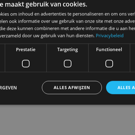
e maakt gebruik van cookies.
aug 2017
au
kies om inhoud en advertenties te personaliseren en om ons ver
len ook informatie over uw gebruik van onze site met onze adver
 die deze kunnen combineren met andere informatie die u aan hen
n verzameld door uw gebruik van hun diensten.
Privacybeleid
Prestatie
Targeting
Functioneel
ERGEVEN
ALLES AFWIJZEN
ALLES 
trikt noodzakelijk
Prestatie
Targeting
Functioneel
Niet-geclassificee
 cookies maken de kernfunctionaliteiten van de website mogelijk, zoals gebruikersaanm
bsite kan niet goed worden gebruikt zonder de strikt noodzakelijke cookies.