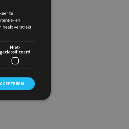
g 2017
keer te
tentie- en
 heeft verstrekt
Niet-
geclassificeerd
ACCEPTEREN
rd
elding en