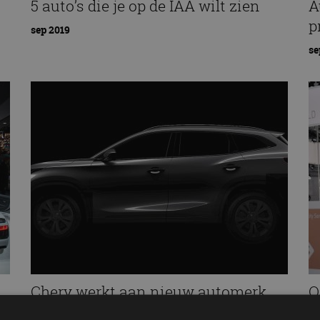
5 auto’s die je op de IAA wilt zien
A
p
sep 2019
se
Chery werkt aan nieuw automerk
O
voor Europa
I