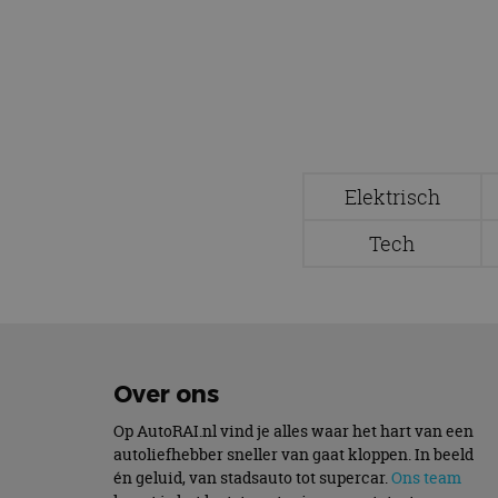
Naam
cf_clearance
CookieScriptConse
Elektrisch
Tech
Naam
Naam
omx_consent
Aanbiede
Naam
Domein
g_id_202604151153
_ga
_fbp
Meta Pla
Inc.
Over ons
.autorai.n
Op AutoRAI.nl vind je alles waar het hart van een
_gcl_au
Google L
.autorai.n
autoliefhebber sneller van gaat kloppen. In beeld
én geluid, van stadsauto tot supercar.
Ons team
_ga_SC6JKZPPKY
IDE