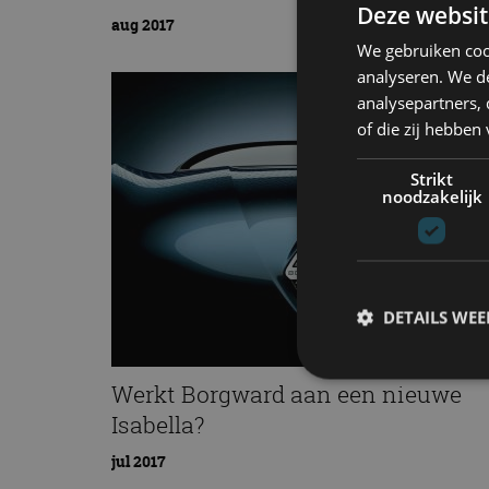
Deze websit
aug 2017
We gebruiken coo
analyseren. We de
analysepartners,
of die zij hebbe
Strikt
noodzakelijk
DETAILS WE
Werkt Borgward aan een nieuwe
Isabella?
S
jul 2017
Strikt noodzakelijke
accountbeheer. De we