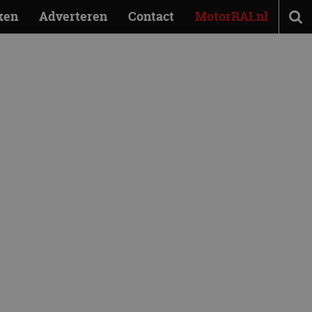
ken
Adverteren
Contact
MotorRAI.nl