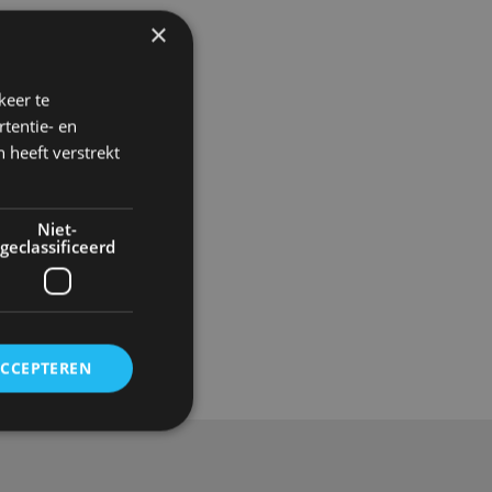
×
keer te
tentie- en
 heeft verstrekt
Niet-
geclassificeerd
Gadgets
ACCEPTEREN
rd