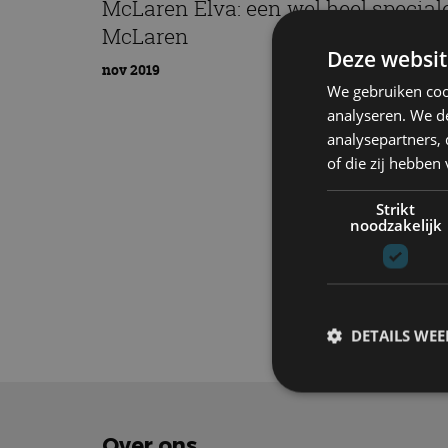
McLaren Elva: een wel heel special
McLaren
Deze websit
nov 2019
We gebruiken coo
analyseren. We de
analysepartners,
of die zij hebbe
Strikt
noodzakelijk
Elektrisch
Tech
DETAILS WE
S
Over ons