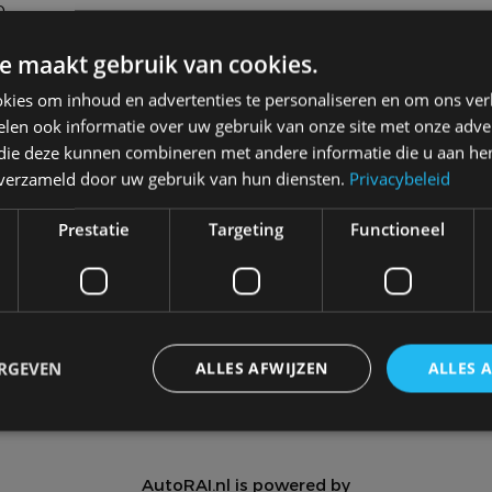
e
e maakt gebruik van cookies.
kies om inhoud en advertenties te personaliseren en om ons ver
len ook informatie over uw gebruik van onze site met onze adver
 die deze kunnen combineren met andere informatie die u aan hen
n verzameld door uw gebruik van hun diensten.
Privacybeleid
Meer autonieuws
Alle categorieën van AutoRAI.nl
Prestatie
Targeting
Functioneel
Autotests
Interview
Column
Video
Games
ERGEVEN
ALLES AFWIJZEN
ALLES 
trikt noodzakelijk
Prestatie
Targeting
Functioneel
Niet-geclassificee
AutoRAI.nl is powered by