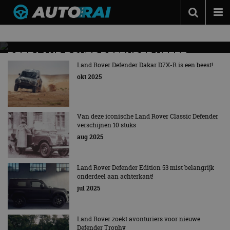
Nieuws over
Defender
Autonieuws
Podcast
DEZE LAND ROVER DEFENDER HEEFT
‘FLIGHT MODE’: HOE ZIT DAT?
Land Rover Defender Dakar D7X-R is een beest!
Autotests
okt 2025
Dit is de Defender Dakar D7X-R
Automerken
Adverteren
Van deze iconische Land Rover Classic Defender
verschijnen 10 stuks
Contact
aug 2025
MotorRAI.nl
Land Rover Defender Edition 53 mist belangrijk
onderdeel aan achterkant!
jul 2025
Land Rover zoekt avonturiers voor nieuwe
Defender Trophy