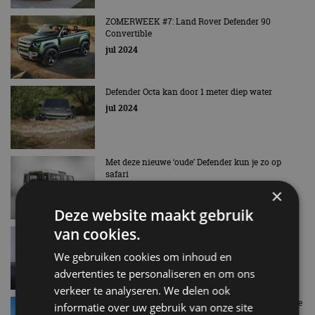
ZOMERWEEK #7: Land Rover Defender 90
Convertible
jul 2024
Defender Octa kan door 1 meter diep water
jul 2024
Met deze nieuwe ‘oude’ Defender kun je zo op
safari
jun 2024
×
Deze website maakt gebruik
van cookies.
Land Rover Defender 130 Outbound: voor de
avonturiers met claustrofobie
We gebruiken cookies om inhoud en
mei 2023
advertenties te personaliseren en om ons
verkeer te analyseren. We delen ook
Review – Land Rover Defender 130 P400 – Unieke
informatie over uw gebruik van onze site
8-zitter