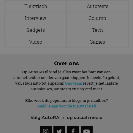
ondersteu
Elektrisch
Autotests
veiligheid 
website fun
het bieden
Interview
Column
beschermi
kwaadaard
bezoekers.
Gadgets
Tech
CookieScriptConsent
4 weken 2
Deze cooki
CookieScript
Video
Games
dagen
gebruikt d
autorai.nl
Google Privacy Policy
Cookie-Scr
service om
cookievoo
bezoekers 
onthouden.
Over ons
banner van
Script.com 
Op AutoRAI.nl vind je alles waar het hart van een
noodzakeli
autoliefhebber sneller van gaat kloppen. In beeld én geluid,
te werken.
van stadsauto tot supercar.
Ons team
levert je het laatste
autonieuws, autotests en nog veel meer.
Elke week de populairste blogs in je mailbox?
Meld je aan voor de nieuwsbrief!
Aanbieder
Naam
Vervaldatum
Omschrijvi
Aanbieder
/
Domein
Naam
Vervaldatum
Omschrijving
/
Domein
Volg AutoRAI.nl op social media
omx_consent
.autorai.nl
1 jaar
_ga
1 jaar 1
Deze cookienaam
Google
Aanbieder
/
Naam
Vervaldatum
Omschrijving
g_id_2026041511536766
autorai.nl
1 jaar
maand
is gekoppeld aan
LLC
Domein
Google Universal
.autorai.nl