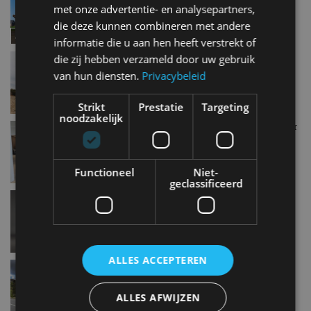
met onze advertentie- en analysepartners,
apr 2023
die deze kunnen combineren met andere
informatie die u aan hen heeft verstrekt of
HONDAFUNDER: als een normale Land Rover
die zij hebben verzameld door uw gebruik
Defender te duur is
van hun diensten.
Privacybeleid
feb 2023
Strikt
Prestatie
Targeting
noodzakelijk
Dik 2,5 ton voor mintgroene Land Rover Defender
sep 2022
Functioneel
Niet-
geclassificeerd
Land Rover Defender 75th Edition, hoezo zijn
SUV’s niet groen?
sep 2022
ALLES ACCEPTEREN
Land Rover bouwt 25 hagelnieuwe ‘oude’
Defenders
jul 2022
ALLES AFWIJZEN