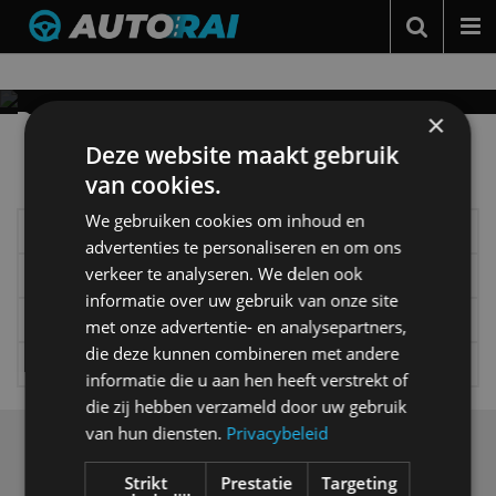
Nieuws over
Capricorn
Autonieuws
Podcast
DEZE SUPERCAR HEET TUTTO RUSSO EN IS
×
INDERDAAD ‘HELEMAAL ROOD’
Meer autonieuws
Deze website maakt gebruik
Autotests
Dit is de Capricorn 01 Zagato Tutto Rosso
Alle categorieën van AutoRAI.nl
van cookies.
Automerken
We gebruiken cookies om inhoud en
Elektrisch
Autotests
Adverteren
advertenties te personaliseren en om ons
verkeer te analyseren. We delen ook
Interview
Column
Contact
informatie over uw gebruik van onze site
Gadgets
Tech
MotorRAI.nl
met onze advertentie- en analysepartners,
die deze kunnen combineren met andere
Video
Games
informatie die u aan hen heeft verstrekt of
die zij hebben verzameld door uw gebruik
van hun diensten.
Privacybeleid
Over ons
Op AutoRAI.nl vind je alles waar het hart van een
Strikt
Prestatie
Targeting