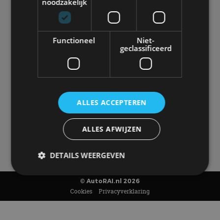
autoliefhebber sneller van gaat kloppen. In beeld én geluid,
noodzakelijk
van stadsauto tot supercar.
Ons team
levert je het laatste
autonieuws, autotests en nog veel meer.
Elke week de populairste blogs in je mailbox?
Functioneel
Niet-
Meld je aan voor de nieuwsbrief!
geclassificeerd
Volg AutoRAI.nl op social media
ALLES ACCEPTEREN
AutoRAI.nl is powered by
ALLES AFWIJZEN
DETAILS WEERGEVEN
© AutoRAI.nl 2026
Cookies
Privacyverklaring
Strikt noodzakelijk
Prestatie
Targeting
Functioneel
Niet-geclassificeerd