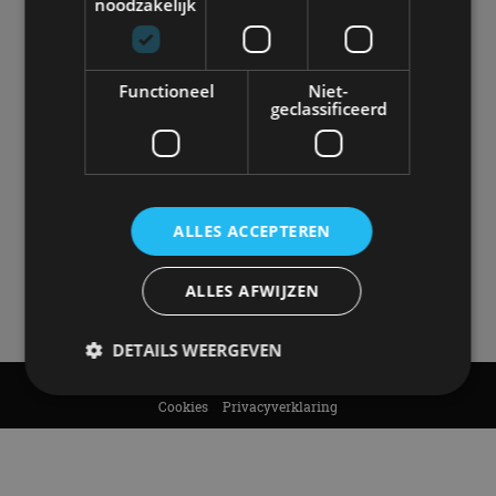
noodzakelijk
autonieuws, autotests en nog veel meer.
Elke week de populairste blogs in je mailbox?
Meld je aan voor de nieuwsbrief!
Functioneel
Niet-
geclassificeerd
Volg AutoRAI.nl op social media
ALLES ACCEPTEREN
AutoRAI.nl is powered by
ALLES AFWIJZEN
DETAILS WEERGEVEN
© AutoRAI.nl 2026
Cookies
Privacyverklaring
Strikt noodzakelijk
Prestatie
Targeting
Functioneel
Niet-geclassificeerd