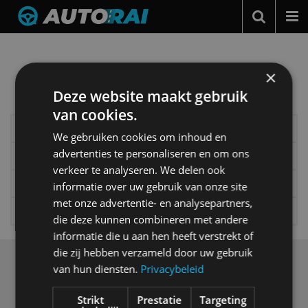
Nieuws over
BMW 507
Autonieuws
Podcast
CAN’T HELP FALLING IN LOVE
×
Meer autonieuws
BMW 507 van de King of Rock’n’Roll oogverblindend na
Deze website maakt gebruik
Alle categorieën van AutoRAI.nl
Autotests
restauratie
van cookies.
Automerken
Elektrisch
Autotests
We gebruiken cookies om inhoud en
Adverteren
advertenties te personaliseren en om ons
Interview
Column
verkeer te analyseren. We delen ook
Contact
Gadgets
Tech
informatie over uw gebruik van onze site
MotorRAI.nl
met onze advertentie- en analysepartners,
Video
Games
die deze kunnen combineren met andere
informatie die u aan hen heeft verstrekt of
die zij hebben verzameld door uw gebruik
Over ons
van hun diensten.
Privacybeleid
Op AutoRAI.nl vind je alles waar het hart van een
autoliefhebber sneller van gaat kloppen. In beeld én geluid,
Strikt
Prestatie
Targeting
van stadsauto tot supercar.
Ons team
levert je het laatste