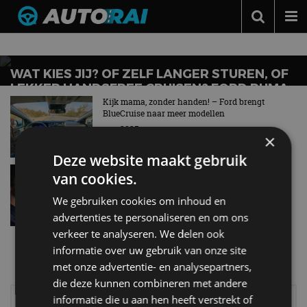
Nieuws over
bluecruise
Autonieuws
Podcast
WAT KIES JIJ? OF ZELF LANGER STUREN, OF
LEKKER HANDSFREE CRUISEN? FORD PUMA
Autotests
GEN-E WORDT AANGESCHERPT
Kijk mama, zonder handen! – Ford brengt
BlueCruise naar meer modellen
Automerken
nov 2025
×
Adverteren
Deze website maakt gebruik
Rijden zonder handen? Review Ford BlueCruise
Contact
van cookies.
feb 2025
We gebruiken cookies om inhoud en
MotorRAI.nl
advertenties te personaliseren en om ons
verkeer te analyseren. We delen ook
Meer autonieuws
informatie over uw gebruik van onze site
Alle categorieën van AutoRAI.nl
met onze advertentie- en analysepartners,
die deze kunnen combineren met andere
Elektrisch
Autotests
informatie die u aan hen heeft verstrekt of