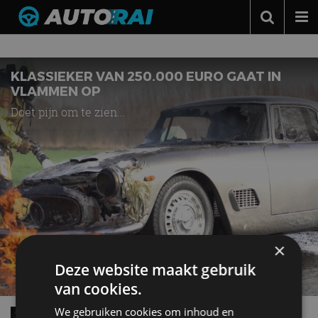
Nieuws over
autobrand
Autonieuws
Podcast
KLASSIEKER VAN 250.000 EURO GAAT IN
VLAMMEN OP
Autotests
Doet pijn om te zien...
Automerken
Adverteren
Contact
MotorRAI.nl
×
Deze website maakt gebruik
van cookies.
We gebruiken cookies om inhoud en
Aantal autobranden in Nederland naar