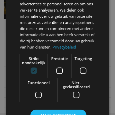
recordhoogte
advertenties te personaliseren en om ons
nov 2018
verkeer te analyseren. We delen ook
informatie over uw gebruik van onze site
met onze advertentie- en analysepartners,
Meldingen van autobranden gestegen in 2016
die deze kunnen combineren met andere
dec 2016
informatie die u aan hen heeft verstrekt of
die zij hebben verzameld door uw gebruik
van hun diensten.
Privacybeleid
Meer autonieuws
Strikt
Prestatie
Targeting
Alle categorieën van AutoRAI.nl
noodzakelijk
Elektrisch
Autotests
Interview
Column
Functioneel
Niet-
geclassificeerd
Gadgets
Tech
Video
Games