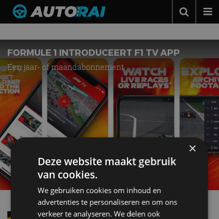
Nieuws over
Apps
Autonieuws
Podcast
FORMULE 1 INTRODUCEERT F1 TV APP
Een jaar- of maandabonnement
Autotests
Automerken
Adverteren
Contact
MotorRAI.nl
×
Deze website maakt gebruik
van cookies.
We gebruiken cookies om inhoud en
advertenties te personaliseren en om ons
verkeer te analyseren. We delen ook
Hoeveel dagen oud is jouw auto? Deze app weet