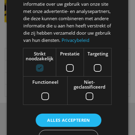
het
informatie over uw gebruik van onze site
jan 2018
met onze advertentie- en analysepartners,
die deze kunnen combineren met andere
informatie die u aan hen heeft verstrekt of
Meer autonieuws
die zij hebben verzameld door uw gebruik
Alle categorieën van AutoRAI.nl
van hun diensten.
Privacybeleid
Strikt
Prestatie
Targeting
Elektrisch
Autotests
noodzakelijk
Interview
Column
Gadgets
Tech
Functioneel
Niet-
geclassificeerd
Video
Games
Over ons
ALLES ACCEPTEREN
Op AutoRAI.nl vind je alles waar het hart van een
autoliefhebber sneller van gaat kloppen. In beeld én geluid,
van stadsauto tot supercar.
Ons team
levert je het laatste