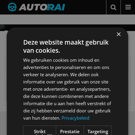
Nieuws over
AiMOGA
Autonieuws
Podcast
DEZE AUTOFABRIKANT MAAKT NU OOK
×
HUMANOÏDE ROBOTS
Meer autonieuws
Deze website maakt gebruik
Autotests
"Binnenkort al te zien bij een geselecteerd aantal
Alle categorieën van AutoRAI.nl
van cookies.
dealers in Nederland"
Automerken
We gebruiken cookies om inhoud en
Elektrisch
Autotests
Adverteren
advertenties te personaliseren en om ons
verkeer te analyseren. We delen ook
Interview
Column
Contact
informatie over uw gebruik van onze site
Gadgets
Tech
MotorRAI.nl
met onze advertentie- en analysepartners,
die deze kunnen combineren met andere
Video
Games
informatie die u aan hen heeft verstrekt of
die zij hebben verzameld door uw gebruik
van hun diensten.
Privacybeleid
Over ons
Op AutoRAI.nl vind je alles waar het hart van een
Strikt
Prestatie
Targeting