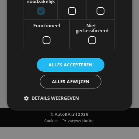
autoliefhebber sneller van gaat kloppen. In beeld én geluid,
noodzakelijk
van stadsauto tot supercar.
Ons team
levert je het laatste
autonieuws, autotests en nog veel meer.
Elke week de populairste blogs in je mailbox?
Functioneel
Niet-
Meld je aan voor de nieuwsbrief!
geclassificeerd
Volg AutoRAI.nl op social media
ALLES ACCEPTEREN
AutoRAI.nl is powered by
ALLES AFWIJZEN
DETAILS WEERGEVEN
© AutoRAI.nl 2026
Cookies
Privacyverklaring
Strikt noodzakelijk
Prestatie
Targeting
Functioneel
Niet-geclassificeerd