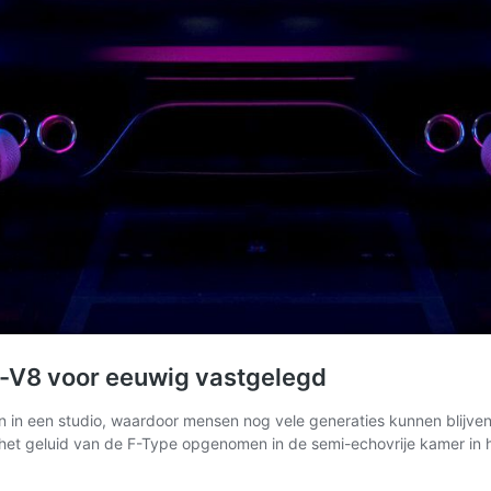
r-V8 voor eeuwig vastgelegd
in een studio, waardoor mensen nog vele generaties kunnen blijven
 het geluid van de F-Type opgenomen in de semi-echovrije kamer in 