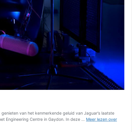
 genieten van het kenmerkende geluid van Jaguar’s laatste
Het
het Engineering Centre in Gaydon. In deze …
Meer lezen over
ideale
wekkerg