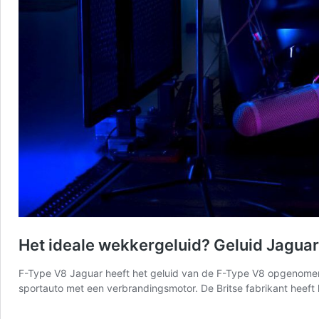
Het ideale wekkergeluid? Geluid Jagua
F-Type V8 Jaguar heeft het geluid van de F-Type V8 opgenomen 
sportauto met een verbrandingsmotor. De Britse fabrikant heeft