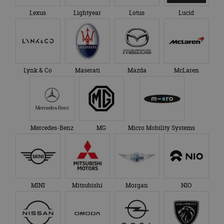
Lexus
Lightyear
Lotus
Lucid
Lynk & Co
Maserati
Mazda
McLaren
Mercedes-Benz
MG
Micro Mobility Systems
MINI
Mitsubishi
Morgan
NIO