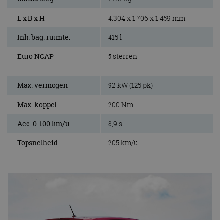
L x B x H
4.304 x 1.706 x 1.459 mm
Inh. bag. ruimte.
415 l
Euro NCAP
5 sterren
Max. vermogen
92 kW (125 pk)
Max. koppel
200 Nm
Acc. 0-100 km/u
8,9 s
Topsnelheid
205 km/u