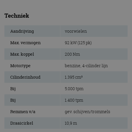
Techniek
Aandrijving
voorwielen
Max. vermogen
92 kW (125 pk)
Max. koppel
200 Nm
Motortype
benzine, 4-cilinder lijn
Cilinderinhoud
1.395 cm³
Bij
5.000 tpm
Bij
1.400 tpm
Remmen v/a
gev. schijven/trommels
Draaicirkel
10,9 m