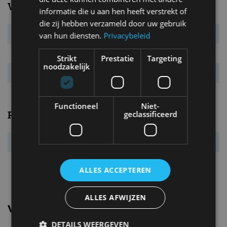
Verbruik
informatie die u aan hen heeft verstrekt of
die zij hebben verzameld door uw gebruik
Verbr. gecomb.
4,8 l/100km
van hun diensten.
Privacybeleid
CO₂-emissie
114 g/km
Strikt
Prestatie
Targeting
noodzakelijk
Energielabel
B
Functioneel
Niet-
Prestaties
geclassificeerd
Acc. 0-100 km/u
8,9 s
Topsnelheid
205 km/u
ALLES ACCEPTEREN
ALLES AFWIJZEN
Vergelijkbare uitvoeringen
DETAILS WEERGEVEN