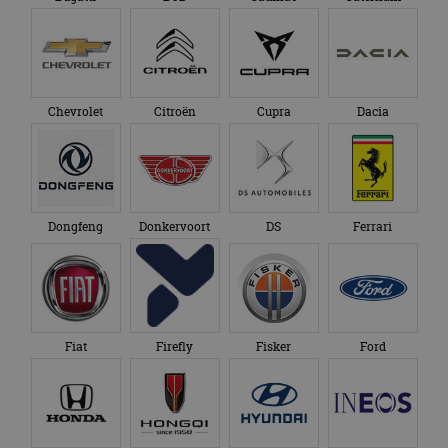
Chevrolet
Citroën
Cupra
Dacia
Dongfeng
Donkervoort
DS
Ferrari
Fiat
Firefly
Fisker
Ford