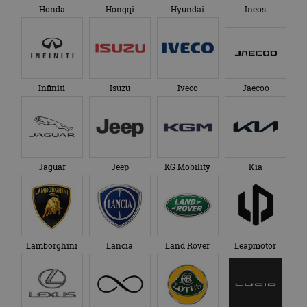
Honda
Hongqi
Hyundai
Ineos
Infiniti
Isuzu
Iveco
Jaecoo
Jaguar
Jeep
KG Mobility
Kia
Lamborghini
Lancia
Land Rover
Leapmotor