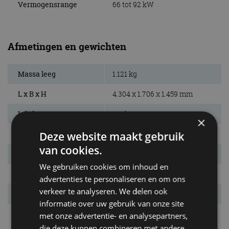
Vermogensrange
66 tot 92 kW
Afmetingen en gewichten
Massa leeg
1.121 kg
L x B x H
4.304 x 1.706 x 1.459 mm
Inh. bag. ruimte.
415 l
×
Bandenmaat
185/60 R15
Deze website maakt gebruik
van cookies.
Wielbasis
2.602 mm
We gebruiken cookies om inhoud en
Max. aanh. gew.
1.200 kg
advertenties te personaliseren en om ons
verkeer te analyseren. We delen ook
Tankinhoud
55 l
informatie over uw gebruik van onze site
met onze advertentie- en analysepartners,
die deze kunnen combineren met andere