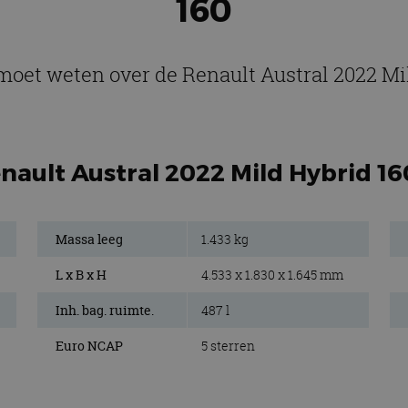
160
 moet weten over de Renault Austral 2022 Mi
nault Austral 2022 Mild Hybrid 16
Massa leeg
1.433 kg
L x B x H
4.533 x 1.830 x 1.645 mm
Inh. bag. ruimte.
487 l
Euro NCAP
5 sterren