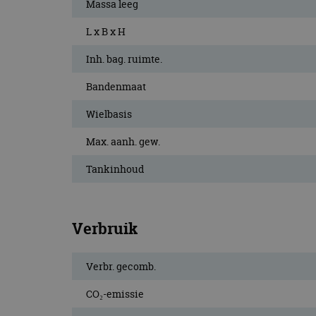
Massa leeg
L x B x H
Inh. bag. ruimte.
Bandenmaat
Wielbasis
Max. aanh. gew.
Tankinhoud
Verbruik
Verbr. gecomb.
CO₂-emissie