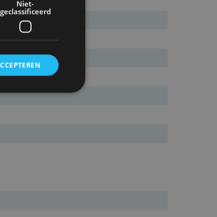
Niet-
geclassificeerd
ACCEPTEREN
rd
elding en
ervice om
es van de bezoeker
unen van de
den van