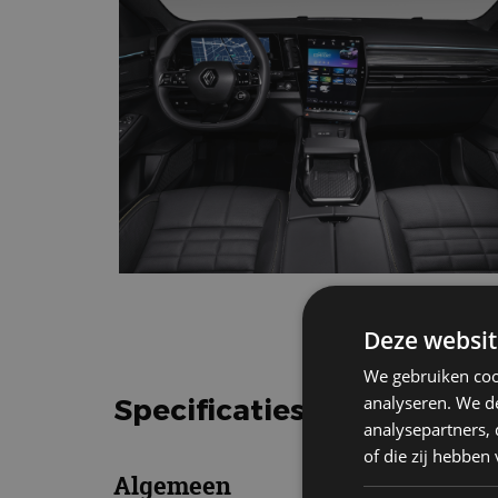
Deze websit
We gebruiken coo
analyseren. We de
Specificaties Renault Aus
analysepartners,
of die zij hebbe
Algemeen