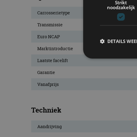
Strikt
noodzakelijk
Carrosserietype
Transmissie
Euro NCAP
DETAILS WE
Marktintroductie
Laatste facelift
S
Garantie
Strikt noodzakelijke
Vanafprijs
accountbeheer. De we
Naam
Techniek
cf_clearance
Aandrijving