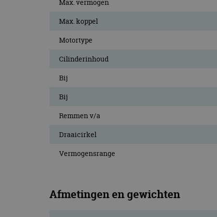
Max. vermogen
CookieScriptConse
Max. koppel
Motortype
Naam
Cilinderinhoud
Naam
omx_consent
Aanbiede
Naam
Domein
g_id_202604151153
Bij
_ga
_fbp
Meta Pla
Inc.
Bij
.autorai.n
_gcl_au
Google L
Remmen v/a
.autorai.n
_ga_SC6JKZPPKY
Draaicirkel
IDE
Google L
.doublecl
Vermogensrange
Afmetingen en gewichten