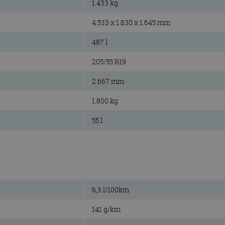
1.433 kg
4.533 x 1.830 x 1.645 mm
487 l
205/55 R19
2.667 mm
1.800 kg
55 l
6,3 l/100km
141 g/km