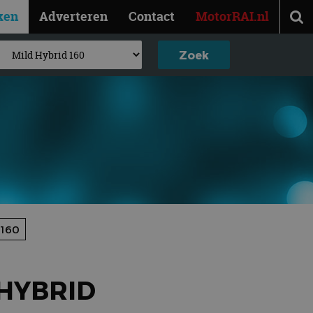
ken
Adverteren
Contact
MotorRAI.nl
 160
 HYBRID