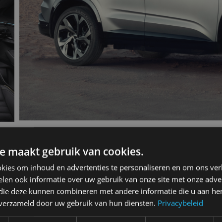
e maakt gebruik van cookies.
kies om inhoud en advertenties te personaliseren en om ons ver
len ook informatie over uw gebruik van onze site met onze adver
tral 2022 Mild Hybrid 160
 die deze kunnen combineren met andere informatie die u aan hen
n verzameld door uw gebruik van hun diensten.
Privacybeleid