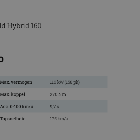
ld Hybrid 160
0
Max. vermogen
116 kW (158 pk)
Max. koppel
270 Nm
Acc. 0-100 km/u
9,7 s
Topsnelheid
175 km/u