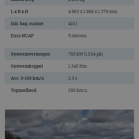
L x B x H
4.963 x 1.966 x 1.379 mm
Inh. bag. ruimte.
410 l
Euro NCAP
5 sterren
Systeemvermogen
760 kW (1.034 pk)
Systeemkoppel
1.340 Nm
Acc. 0-100 km/u
2,3 s
Topsnelheid
290 km/u