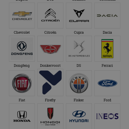
Chevrolet
Citroën
Cupra
Dacia
Dongfeng
Donkervoort
DS
Ferrari
Fiat
Firefly
Fisker
Ford