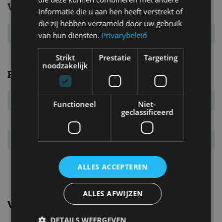
Verbruik
informatie die u aan hen heeft verstrekt of
die zij hebben verzameld door uw gebruik
Energielabel
A
van hun diensten.
Privacybeleid
Strikt
Prestatie
Targeting
noodzakelijk
Prestaties
Systeemvermogen
760 kW (1.034 pk)
Functioneel
Niet-
geclassificeerd
Systeemkoppel
1.340 Nm
Acc. 0-100 km/u
2,3 s
Topsnelheid
290 km/u
ALLES ACCEPTEREN
ALLES AFWIJZEN
Vergelijkbare uitvoeringen
DETAILS WEERGEVEN