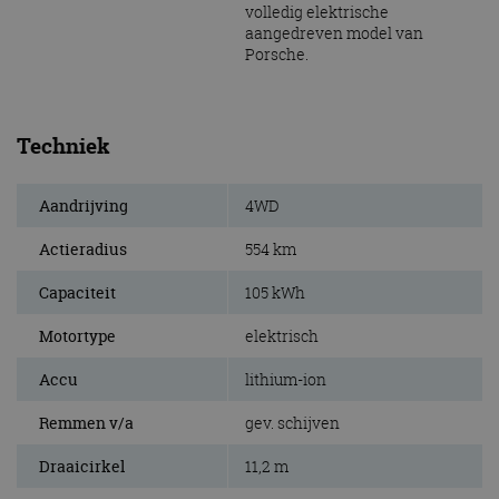
volledig elektrische
aangedreven model van
Porsche.
Techniek
Aandrijving
4WD
Actieradius
554 km
Capaciteit
105 kWh
Motortype
elektrisch
Accu
lithium-ion
Remmen v/a
gev. schijven
Draaicirkel
11,2 m