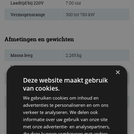
Laadtijd bij 220V
7:00 uur
Vermogensrange
300 tot 760 kW
Afmetingen en gewichten
Massa leeg
2.265 kg
L x B x H
4.963 x 1.966 x 1.379 mm
×
Inh. bag. ruimte.
410 l
Deze website maakt gebruik
van cookies.
Bandenmaat
265/35 R21 / 305/30 R21
We gebruiken cookies om inhoud en
Wielbasis
2.900 mm
advertenties te personaliseren en om ons
verkeer te analyseren. We delen ook
Max. aanh. gew.
n.v.t. kg
informatie over uw gebruik van onze site
met onze advertentie- en analysepartners,
die deze kunnen combineren met andere