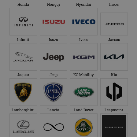
Honda
Hongqi
Hyundai
Ineos
Infiniti
Isuzu
Iveco
Jaecoo
Jaguar
Jeep
KG Mobility
Kia
Lamborghini
Lancia
Land Rover
Leapmotor