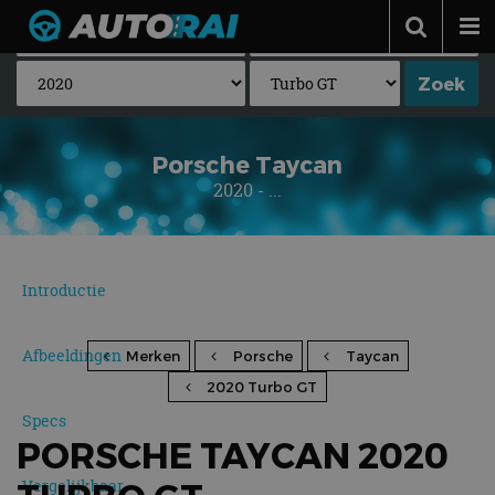
Autonieuws
Podcast
Autotests
Porsche Taycan
2020 - ...
Automerken
Adverteren
Contact
Introductie
MotorRAI.nl
Afbeeldingen
Merken
Porsche
Taycan
2020 Turbo GT
Specs
PORSCHE TAYCAN 2020
Vergelijkbaar