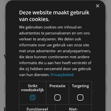
×
Bandenmaat
245/65 R17
Deze website maakt gebruik
Wielbasis
3.000 mm
van cookies.
Max. aanh. gew.
3.000 kg
We gebruiken cookies om inhoud en
advertenties te personaliseren en om ons
Tankinhoud
75 l
verkeer te analyseren. We delen ook
informatie over uw gebruik van onze site
met onze advertentie- en analysepartners,
Verbruik
die deze kunnen combineren met andere
informatie die u aan hen heeft verstrekt of
die zij hebben verzameld door uw gebruik
Verbr. gecomb.
6,4 l/100km
van hun diensten.
Privacybeleid
CO₂-emissie
169 g/km
Strikt
Prestatie
Targeting
Energielabel
G
noodzakelijk
Prestaties
Functioneel
Niet-