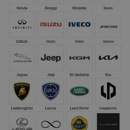
Honda
Hongqi
Hyundai
Ineos
Infiniti
Isuzu
Iveco
Jaecoo
Jaguar
Jeep
KG Mobility
Kia
Lamborghini
Lancia
Land Rover
Leapmotor