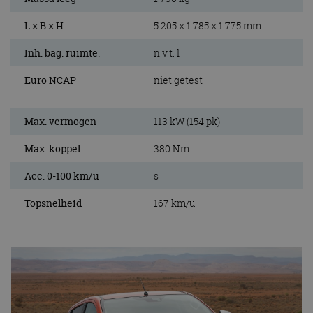
L x B x H
5.205 x 1.785 x 1.775 mm
Inh. bag. ruimte.
n.v.t. l
Euro NCAP
niet getest
Max. vermogen
113 kW (154 pk)
Max. koppel
380 Nm
Acc. 0-100 km/u
s
Topsnelheid
167 km/u