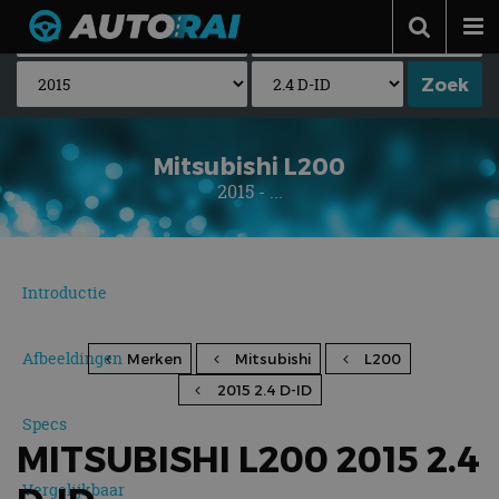
Autonieuws
Podcast
Autotests
Mitsubishi L200
2015 - ...
Automerken
Adverteren
Contact
Introductie
MotorRAI.nl
Afbeeldingen
Merken
Mitsubishi
L200
2015 2.4 D-ID
Specs
MITSUBISHI L200 2015 2.4
Vergelijkbaar