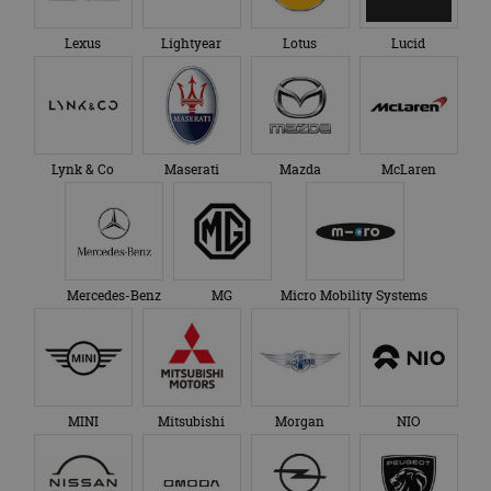
Lexus
Lightyear
Lotus
Lucid
Lynk & Co
Maserati
Mazda
McLaren
Mercedes-Benz
MG
Micro Mobility Systems
MINI
Mitsubishi
Morgan
NIO