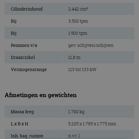
Cilinderinhoud
2.442 cm³
Bij
3.500 tpm
Bij
1.500 tpm
Remmen v/a
gev. schijven/schijven
Draaicirkel
11,8 m
Vermogensrange
113 tot 133 kW
Afmetingen en gewichten
Massa leeg
1.790 kg
L x B x H
5.205 x 1.785 x 1.775 mm
Inh. bag. ruimte.
n.v.t. l